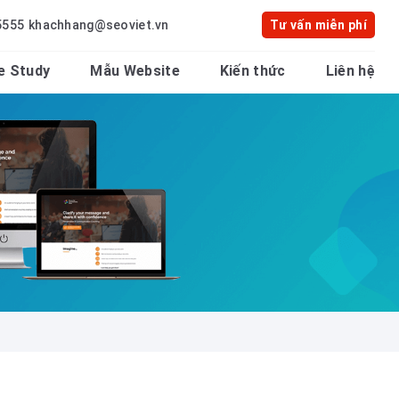
5555
khachhang@seoviet.vn
Tư vấn miễn phí
e Study
Mẫu Website
Kiến thức
Liên hệ