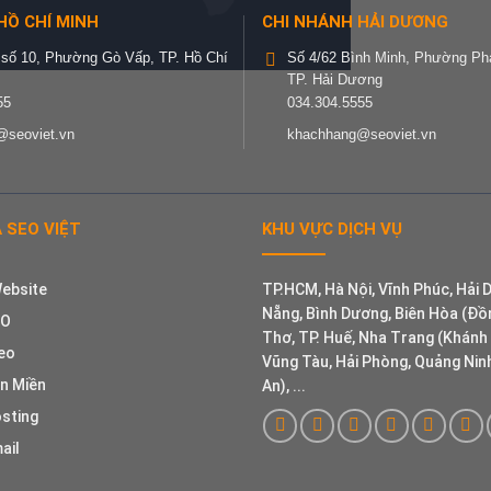
HỒ CHÍ MINH
CHI NHÁNH HẢI DƯƠNG
số 10, Phường Gò Vấp, TP. Hồ Chí
Số 4/62 Bình Minh, Phường Ph
TP. Hải Dương
55
034.304.5555
seoviet.vn
khachhang@seoviet.vn
 SEO VIỆT
KHU VỰC DỊCH VỤ
Website
TP.HCM, Hà Nội, Vĩnh Phúc, Hải 
Nẵng, Bình Dương, Biên Hòa (Đồn
EO
Thơ, TP. Huế, Nha Trang (Khánh 
eo
Vũng Tàu, Hải Phòng, Quảng Ninh
ên Miền
An), ...
osting
ail