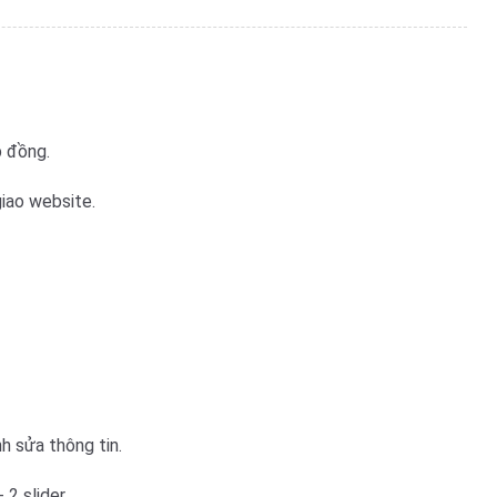
p đồng.
giao website.
h sửa thông tin.
 2 slider.