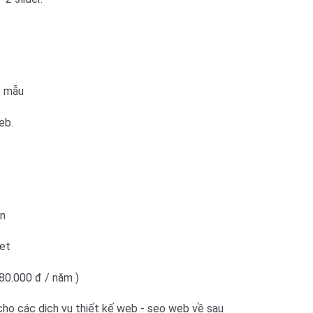
o mẫu
eb.
ạn
et
80.000 đ / năm )
ho các dịch vụ thiết kế web - seo web về sau