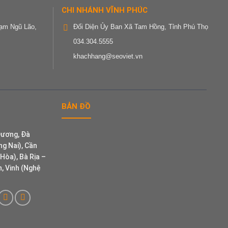
CHI NHÁNH VĨNH PHÚC
ạm Ngũ Lão,
Đối Diện Ủy Ban Xã Tam Hồng, Tỉnh Phú Thọ
034.304.5555
khachhang@seoviet.vn
BẢN ĐỒ
Dương, Đà
g Nai), Cần
Hòa), Bà Rịa –
, Vinh (Nghệ