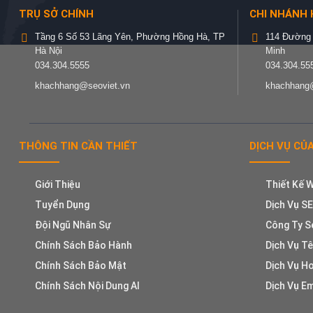
TRỤ SỞ CHÍNH
CHI NHÁNH 
Tầng 6 Số 53 Lãng Yên, Phường Hồng Hà, TP
114 Đường 
Hà Nội
Minh
034.304.5555
034.304.55
khachhang@seoviet.vn
khachhang@
THÔNG TIN CẦN THIẾT
DỊCH VỤ CỦA
Giới Thiệu
Thiết Kế 
Tuyển Dụng
Dịch Vụ S
Đội Ngũ Nhân Sự
Công Ty S
Chính Sách Bảo Hành
Dịch Vụ T
Chính Sách Bảo Mật
Dịch Vụ H
Chính Sách Nội Dung AI
Dịch Vụ Em