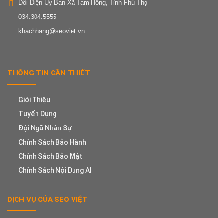
Đối Diện Ủy Ban Xã Tam Hồng, Tỉnh Phú Thọ
034.304.5555
khachhang@seoviet.vn
THÔNG TIN CẦN THIẾT
Giới Thiệu
Tuyển Dụng
Đội Ngũ Nhân Sự
Chính Sách Bảo Hành
Chính Sách Bảo Mật
Chính Sách Nội Dung AI
DỊCH VỤ CỦA SEO VIỆT