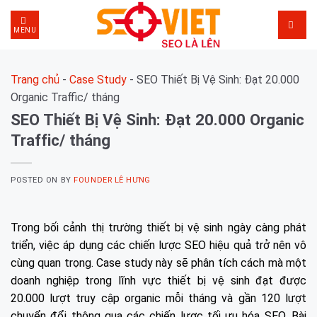
Skip
to
MENU
content
Trang chủ
-
Case Study
-
SEO Thiết Bị Vệ Sinh: Đạt 20.000
Organic Traffic/ tháng
SEO Thiết Bị Vệ Sinh: Đạt 20.000 Organic
Traffic/ tháng
POSTED ON
BY
FOUNDER LÊ HƯNG
Trong bối cảnh thị trường thiết bị vệ sinh ngày càng phát
triển, việc áp dụng các chiến lược SEO hiệu quả trở nên vô
cùng quan trọng. Case study này sẽ phân tích cách mà một
doanh nghiệp trong lĩnh vực thiết bị vệ sinh đạt được
20.000 lượt truy cập organic mỗi tháng và gần 120 lượt
chuyển đổi thông qua các chiến lược tối ưu hóa SEO. Bài