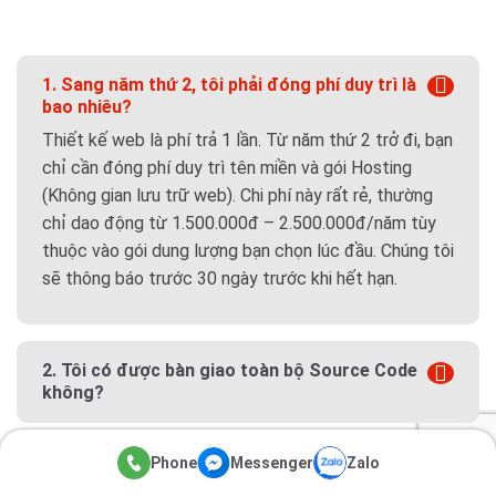
1. Sang năm thứ 2, tôi phải đóng phí duy trì là
bao nhiêu?
Thiết kế web là phí trả 1 lần. Từ năm thứ 2 trở đi, bạn
chỉ cần đóng phí duy trì tên miền và gói Hosting
(Không gian lưu trữ web). Chi phí này rất rẻ, thường
chỉ dao động từ 1.500.000đ – 2.500.000đ/năm tùy
thuộc vào gói dung lượng bạn chọn lúc đầu. Chúng tôi
sẽ thông báo trước 30 ngày trước khi hết hạn.
2. Tôi có được bàn giao toàn bộ Source Code
không?
Phone
Messenger
Zalo
3. Web giá rẻ có chạy quảng cáo Google Ads,
Facebook Ads được không?