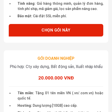
Tính năng:
Giỏ hàng thông minh, quản lý đơn hàng,
tính phí ship, mã giảm giá, lọc sản phẩm nâng cao.
Bảo mật:
Cài đặt SSL miễn phí.
CHỌN GÓI NÀY
GÓI DOANH NGHIỆP
Phù hợp: Cty xây dựng, Bất động sản, Xuất nhập khẩu
20.000.000 VNĐ
Tên miền:
Tặng 01 tên miền VN (.vn/.com.vn) hoặc
quốc tế.
Hosting:
Dung lượng [10GB] cao cấp.