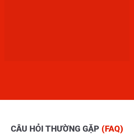
CÂU HỎI THƯỜNG GẶP
(FAQ)