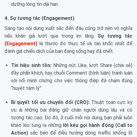
dưỡng lòng tin dài hạn.
4. Sự tương tác (Engagement)
Sáng tạo nội dung xuất sắc đến đâu cũng trở nên vô nghĩa
nếu khán giả lướt qua trong im lặng.
Sự tương tác
(
Engagement
)
là thước đo thực tế và tàn khốc nhất để
đánh giá chiến dịch của bạn đang sống hay đã chết.
Tín hiệu sinh tồn:
Những nút Like, lượt Share (chia sẻ)
đầy phấn khích, hay chuỗi Comment (bình luận) tranh luận
sôi nổi minh chứng cho việc thông điệp đã chạm đúng
“huyệt tâm lý”.
Bí quyết tối ưu chuyển đổi (CRO):
Thuật toán cực kỳ
ưu ái những bài đăng giữ chân người dùng lâu và có
tương tác cao. Do đó, ở cuối mỗi nội dung, bạn phải luôn
khéo léo tung ra những
lời kêu gọi hành động (Call to
Action)
sắc bén để điều hướng dòng traffic khổng lồ