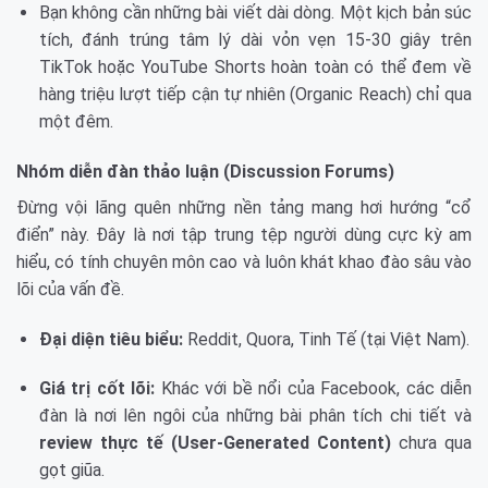
Bạn không cần những bài viết dài dòng. Một kịch bản súc
tích, đánh trúng tâm lý dài vỏn vẹn 15-30 giây trên
TikTok hoặc YouTube Shorts hoàn toàn có thể đem về
hàng triệu lượt tiếp cận tự nhiên (Organic Reach) chỉ qua
một đêm.
Nhóm diễn đàn thảo luận (Discussion Forums)
Đừng vội lãng quên những nền tảng mang hơi hướng “cổ
điển” này. Đây là nơi tập trung tệp người dùng cực kỳ am
hiểu, có tính chuyên môn cao và luôn khát khao đào sâu vào
lõi của vấn đề.
Đại diện tiêu biểu:
Reddit, Quora, Tinh Tế (tại Việt Nam).
Giá trị cốt lõi:
Khác với bề nổi của Facebook, các diễn
đàn là nơi lên ngôi của những bài phân tích chi tiết và
review thực tế (User-Generated Content)
chưa qua
gọt giũa.