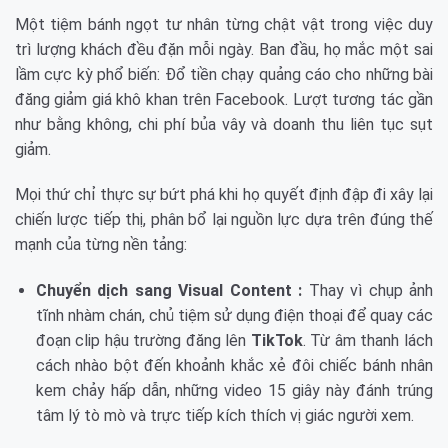
Một tiệm bánh ngọt tư nhân từng chật vật trong việc duy
trì lượng khách đều đặn mỗi ngày. Ban đầu, họ mắc một sai
lầm cực kỳ phổ biến: Đổ tiền chạy quảng cáo cho những bài
đăng giảm giá khô khan trên Facebook. Lượt tương tác gần
như bằng không, chi phí bủa vây và doanh thu liên tục sụt
giảm.
Mọi thứ chỉ thực sự bứt phá khi họ quyết định đập đi xây lại
chiến lược tiếp thị, phân bổ lại nguồn lực dựa trên đúng thế
mạnh của từng nền tảng:
Chuyển dịch sang Visual Content :
Thay vì chụp ảnh
tĩnh nhàm chán, chủ tiệm sử dụng điện thoại để quay các
đoạn clip hậu trường đăng lên
TikTok
. Từ âm thanh lách
cách nhào bột đến khoảnh khắc xẻ đôi chiếc bánh nhân
kem chảy hấp dẫn, những video 15 giây này đánh trúng
tâm lý tò mò và trực tiếp kích thích vị giác người xem.