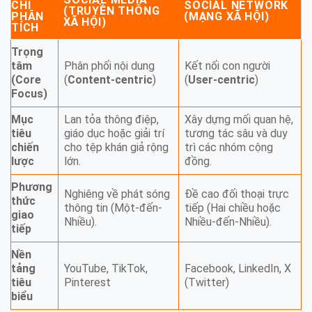
CHÍ
SOCIAL NETWORK
(TRUYỀN THÔNG
PHÂN
(MẠNG XÃ HỘI)
XÃ HỘI)
TÍCH
Trọng
tâm
Phân phối nội dung
Kết nối con người
(Core
(
Content-centric
)
(
User-centric
)
Focus)
Mục
Lan tỏa thông điệp,
Xây dựng mối quan hệ,
tiêu
giáo dục hoặc giải trí
tương tác sâu và duy
chiến
cho tệp khán giả rộng
trì các nhóm cộng
lược
lớn.
đồng.
Phương
Nghiêng về phát sóng
Đề cao đối thoại trực
thức
thông tin (Một-đến-
tiếp (Hai chiều hoặc
giao
Nhiều).
Nhiều-đến-Nhiều).
tiếp
Nền
tảng
YouTube, TikTok,
Facebook, LinkedIn, X
tiêu
Pinterest
(Twitter)
biểu