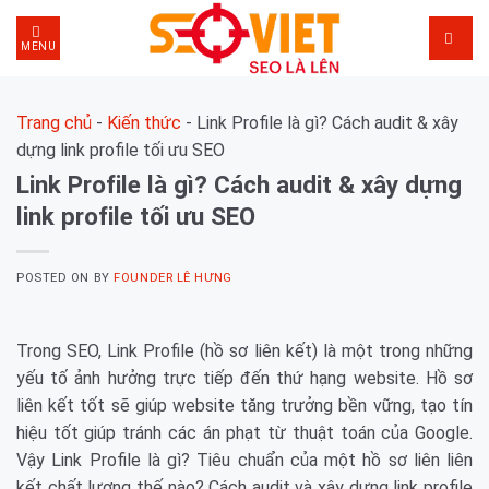
Skip
to
MENU
content
Trang chủ
-
Kiến thức
-
Link Profile là gì? Cách audit & xây
dựng link profile tối ưu SEO
Link Profile là gì? Cách audit & xây dựng
link profile tối ưu SEO
POSTED ON
BY
FOUNDER LÊ HƯNG
Trong SEO, Link Profile (hồ sơ liên kết) là một trong những
yếu tố ảnh hưởng trực tiếp đến thứ hạng website. Hồ sơ
liên kết tốt sẽ giúp website tăng trưởng bền vững, tạo tín
hiệu tốt giúp tránh các án phạt từ thuật toán của Google.
Vậy Link Profile là gì? Tiêu chuẩn của một hồ sơ liên liên
kết chất lượng thế nào? Cách audit và xây dựng link profile