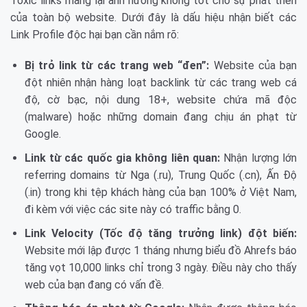
Toxic links mang lại ảnh hưởng không tốt cho sự phát triển
của toàn bộ website. Dưới đây là dấu hiệu nhận biết các
Link Profile độc hại bạn cần nắm rõ:
Bị trỏ link từ các trang web “đen”:
Website của bạn
đột nhiên nhận hàng loạt backlink từ các trang web cá
độ, cờ bạc, nội dung 18+, website chứa mã độc
(malware) hoặc những domain đang chịu án phạt từ
Google.
Link từ các quốc gia không liên quan:
Nhận lượng lớn
referring domains từ Nga (.ru), Trung Quốc (.cn), Ấn Độ
(.in) trong khi tệp khách hàng của bạn 100% ở Việt Nam,
đi kèm với việc các site này có traffic bằng 0.
Link Velocity (Tốc độ tăng trưởng link) đột biến:
Website mới lập được 1 tháng nhưng biểu đồ Ahrefs báo
tăng vọt 10,000 links chỉ trong 3 ngày. Điều này cho thấy
web của bạn đang có vấn đề.