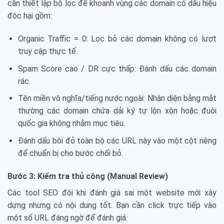
cần thiết lập bộ lọc để khoanh vùng các domain có dấu hiệu
độc hại gồm:
Organic Traffic = 0: Lọc bỏ các domain không có lượt
truy cập thực tế.
Spam Score cao / DR cực thấp: Đánh dấu các domain
rác.
Tên miền vô nghĩa/tiếng nước ngoài: Nhận diện bằng mắt
thường các domain chứa dải ký tự lộn xộn hoặc đuôi
quốc gia không nhắm mục tiêu.
Đánh dấu bôi đỏ toàn bộ các URL này vào một cột riêng
để chuẩn bị cho bước chối bỏ.
Bước 3: Kiểm tra thủ công (Manual Review)
Các tool SEO đôi khi đánh giá sai một website mới xây
dựng nhưng có nội dung tốt. Bạn cần click trực tiếp vào
một số URL đáng ngờ để đánh giá: