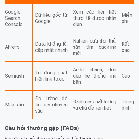
Google
Xem các liên kết
Dữ liệu gốc từ
Miễn
Search
thực tế được nhận
Google
phí
Console
diện
Nghiên cứu đối thủ,
Data khổng lồ,
Rất
Ahrefs
săn tìm backlink
cập nhật nhanh
cao
mới
Audit nhanh, dọn
Tự động phát
Semrush
dẹp hệ thống link
Cao
hiện link toxic
bẩn
Đo lường độ
Đánh giá chất lượng
Trung
Majestic
tin cậy chuyên
và chủ đề liên kết
bình
sâu
Câu hỏi thường gặp (FAQs)
Sau đây là giải đáp một số câu hỏi thường gặp: