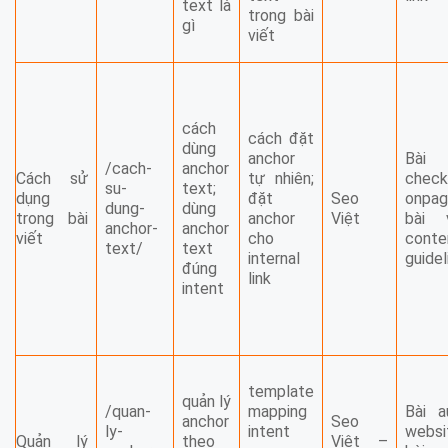
text là
trong bài
gì
viết
cách
cách đặt
dùng
anchor
Bài
/cach-
anchor
Cách sử
tự nhiên;
check
su-
text;
dụng
đặt
Seo
onpag
dung-
dùng
trong bài
anchor
Việt
bài v
anchor-
anchor
viết
cho
conte
text/
text
internal
guidel
đúng
link
intent
template
quản lý
/quan-
mapping
Bài a
anchor
Seo
ly-
intent
websi
Quản lý
theo
Việt –