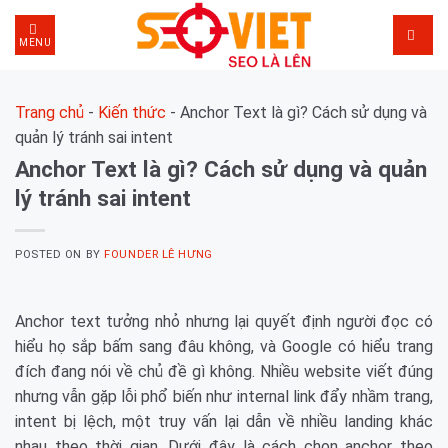
Skip
to
MENU
content
Trang chủ
-
Kiến thức
-
Anchor Text là gì? Cách sử dụng và
quản lý tránh sai intent
Anchor Text là gì? Cách sử dụng và quản
lý tránh sai intent
POSTED ON
BY
FOUNDER LÊ HƯNG
Anchor text tưởng nhỏ nhưng lại quyết định người đọc có
hiểu họ sắp bấm sang đâu không, và Google có hiểu trang
đích đang nói về chủ đề gì không. Nhiều website viết đúng
nhưng vẫn gặp lỗi phổ biến như internal link đẩy nhầm trang,
intent bị lệch, một truy vấn lại dẫn về nhiều landing khác
nhau theo thời gian. Dưới đây là cách chọn anchor theo