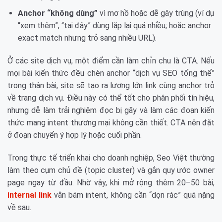
Anchor “không dùng”
vì mơ hồ hoặc dễ gây trùng (ví dụ
“xem thêm”, “tại đây” dùng lặp lại quá nhiều; hoặc anchor
exact match nhưng trỏ sang nhiều URL).
Ở các site dịch vụ, một điểm cần làm chỉn chu là CTA. Nếu
mọi bài kiến thức đều chèn anchor “dịch vụ SEO tổng thể”
trong thân bài, site sẽ tạo ra lượng lớn link cùng anchor trỏ
về trang dịch vụ. Điều này có thể tốt cho phân phối tín hiệu,
nhưng dễ làm trải nghiệm đọc bị gãy và làm các đoạn kiến
thức mang intent thương mại không cần thiết. CTA nên đặt
ở đoạn chuyển ý hợp lý hoặc cuối phần.
Trong thực tế triển khai cho doanh nghiệp, Seo Việt thường
làm theo cụm chủ đề (topic cluster) và gắn quy ước owner
page ngay từ đầu. Nhờ vậy, khi mở rộng thêm 20–50 bài,
internal link
vẫn bám intent, không cần “dọn rác” quá nặng
về sau.