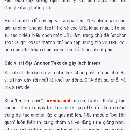
xác. Điều này khẳng định triết lý ‘ưu tiên thực thể’ mà
Google đang hướng tới.
Exact match dễ gây lặp và tạo pattern. Nếu nhiều bài cùng
gắn anchor “anchor text” trỏ về các URL khác nhau, site sẽ
tự tạo nhiễu. Nếu chọn một URL làm trang chủ đề “anchor
text là gì”, exact match chỉ nên tập trung trỏ về URL đó,
còn các URL khác nhận anchor mô tả đúng intent phụ.
Các vị trí đặt Anchor Text dễ gây lệch Intent
Sai intent thường do vị trí đặt link, không chỉ từ câu chữ. Ba
vị trí hay gây rối nhất là khối tự động, CTA đặt sai chỗ, và
link sitewide.
Khối “bài liên quan”,
breadcrumb
, menu, footer thường tạo
anchor theo template. Template giúp UX ổn định nhưng
cũng dễ tạo anchor lặp ở quy mô lớn. Nếu module “bài liên
quan” luôn hiển thị cùng nhóm bài và dùng title giống nhau,
site sẽ sinh ra hàng nghìn internal link với anchor na ná nhau.