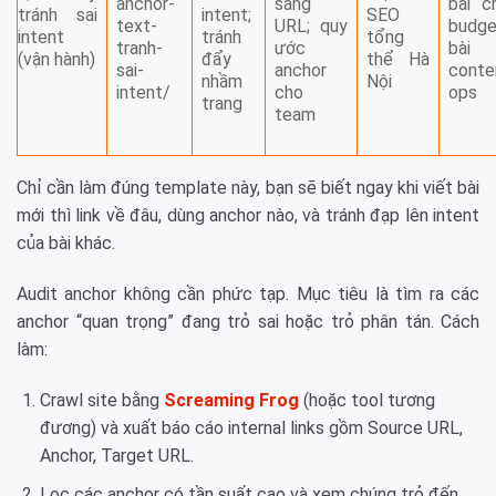
anchor-
sang
bài c
tránh sai
intent;
SEO
text-
URL; quy
budge
intent
tránh
tổng
tranh-
ước
bài
(vận hành)
đẩy
thể Hà
sai-
anchor
conte
nhầm
Nội
intent/
cho
ops
trang
team
Chỉ cần làm đúng template này, bạn sẽ biết ngay khi viết bài
mới thì link về đâu, dùng anchor nào, và tránh đạp lên intent
của bài khác.
Audit anchor không cần phức tạp. Mục tiêu là tìm ra các
anchor “quan trọng” đang trỏ sai hoặc trỏ phân tán. Cách
làm:
Crawl site bằng
Screaming Frog
(hoặc tool tương
đương) và xuất báo cáo internal links gồm Source URL,
Anchor, Target URL.
Lọc các anchor có tần suất cao và xem chúng trỏ đến