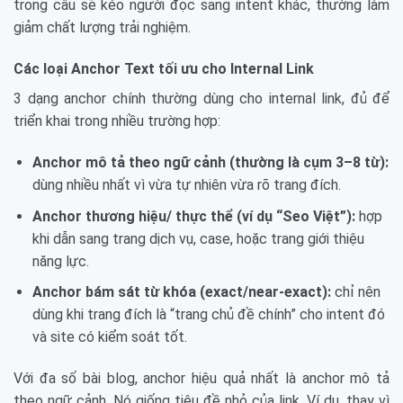
trong câu sẽ kéo người đọc sang intent khác, thường làm
giảm chất lượng trải nghiệm.
Các loại Anchor Text tối ưu cho Internal Link
3 dạng anchor chính thường dùng cho internal link, đủ để
triển khai trong nhiều trường hợp:
Anchor mô tả theo ngữ cảnh (thường là cụm 3–8 từ):
dùng nhiều nhất vì vừa tự nhiên vừa rõ trang đích.
Anchor thương hiệu/ thực thể (ví dụ “Seo Việt”):
hợp
khi dẫn sang trang dịch vụ, case, hoặc trang giới thiệu
năng lực.
Anchor bám sát từ khóa (exact/near-exact):
chỉ nên
dùng khi trang đích là “trang chủ đề chính” cho intent đó
và site có kiểm soát tốt.
Với đa số bài blog, anchor hiệu quả nhất là anchor mô tả
theo ngữ cảnh. Nó giống tiêu đề nhỏ của link. Ví dụ, thay vì