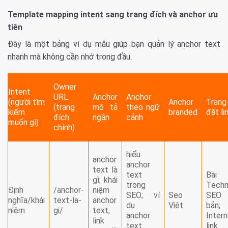
Template mapping intent sang trang đích và anchor ưu
tiên
Đây là một bảng ví dụ mẫu giúp bạn quản lý anchor text
nhanh mà không cần nhớ trong đầu.
Owner
Intent
URL
Anchor
Anchor
(người tìm
Anchor
Trang
(trang
mô tả
theo ngữ
kiếm
branded
đặt li
đích
ngắn
cảnh
muốn gì)
chính)
hiểu
anchor
anchor
text là
text
Bài
gì; khái
trong
Techn
Định
/anchor-
niệm
SEO; ví
Seo
SEO
nghĩa/khái
text-la-
anchor
dụ
Việt
bản; 
niệm
gi/
text;
anchor
Intern
link
text
link