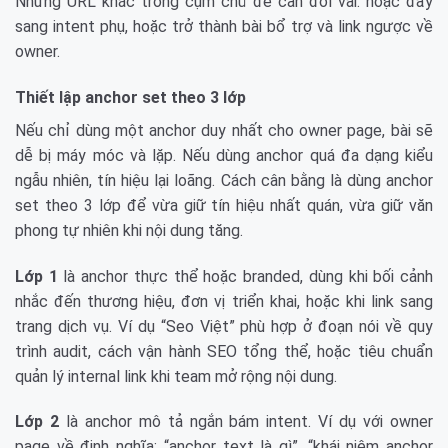
Những URL khác trong cụm chủ đề cần đổi vai: hoặc đẩy
sang intent phụ, hoặc trở thành bài bổ trợ và link ngược về
owner.
Thiết lập anchor set theo 3 lớp
Nếu chỉ dùng một anchor duy nhất cho owner page, bài sẽ
dễ bị máy móc và lặp. Nếu dùng anchor quá đa dạng kiểu
ngẫu nhiên, tín hiệu lại loãng. Cách cân bằng là dùng anchor
set theo 3 lớp để vừa giữ tín hiệu nhất quán, vừa giữ văn
phong tự nhiên khi nội dung tăng.
Lớp 1
là anchor thực thể hoặc branded, dùng khi bối cảnh
nhắc đến thương hiệu, đơn vị triển khai, hoặc khi link sang
trang dịch vụ. Ví dụ “Seo Việt” phù hợp ở đoạn nói về quy
trình audit, cách vận hành SEO tổng thể, hoặc tiêu chuẩn
quản lý internal link khi team mở rộng nội dung.
Lớp 2
là anchor mô tả ngắn bám intent. Ví dụ với owner
page về định nghĩa: “anchor text là gì”, “khái niệm anchor