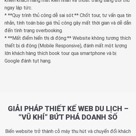
khiến khách hàng mất kiên nhẫn và thoát trang sang đối thủ
ngay lập tức.
* **Quy trình thủ công dễ sai sót:** Chốt tour, tư vấn qua tin
nhắn, tính toán báo giá thủ công gây mất thời gian và dễ dẫn
đến tình trạng overbooking.
* **Mất điểm hiển thị di động:** Website không tương thích
thiết bị di động (Mobile Responsive), đánh mất một lượng
lớn khách hàng thích book tour qua smartphone và bị
Google đánh tụt hạng.
GIẢI PHÁP THIẾT KẾ WEB DU LỊCH –
“VŨ KHÍ” BỨT PHÁ DOANH SỐ
Biến website trở thành cỗ máy thu hút và chuyển đổi khách