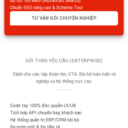
Bộ lọc tìm kiếm (Advanced Search)
Chuẩn SEO nâng cao & Schema Tour
TƯ VẤN GÓI CHUYÊN NGHIỆP
GÓI THEO YÊU CẦU (ENTERPRISE)
Dành cho các tập đoàn lớn, OTA. Đòi hỏi bảo mật và
nghiệp vụ hệ thống cực cao.
Code tay 100% độc quyền UI/UX
Tích hợp API chuyến bay, khách sạn
Hệ thống quản trị ERP/CRM nội bộ
Đa ngôn ngữ & Đa tiền tệ