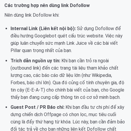
Các trường hợp nên dùng link Dofollow
Nên dùng link Dofollow khi:
Internal Link (Liên kết nội bộ):
Sử dụng Dofollow để
điều hướng Googlebot quét cấu trúc website. Việc này
giúp luân chuyển sức mạnh Link Juice về các bài viết
Pillar quan trọng nhất của bạn.
Trích dẫn nguồn uy tín:
Khi bạn cần trỏ ra ngoài
(outbound link) đến các trang tài liệu tham khảo chất
lượng cao, các báo cáo dữ liệu lớn (như Wikipedia,
Forbes, báo chí lớn). Qua đó củng cố tính chuyên gia, độ
tin cậy (E-E-A-T) cho chính bài viết của bạn, cho Google
thấy bạn đang cung cấp thông tin có cơ sở minh bạch.
Guest Post / PR Báo chí:
Khi bạn đầu tư chi phí để xây
dựng chiến dịch Offpage có chọn lọc, mục tiêu cuối
cùng là đẩy thứ hạng từ khóa. Lúc này, bạn cần đảm bảo
đối tác trả về cho bạn những liên kết Dofollow chất