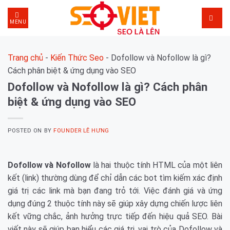
Skip
to
MENU
content
Trang chủ
-
Kiến Thức Seo
-
Dofollow và Nofollow là gì?
Cách phân biệt & ứng dụng vào SEO
Dofollow và Nofollow là gì? Cách phân
biệt & ứng dụng vào SEO
POSTED ON
BY
FOUNDER LÊ HƯNG
Dofollow và Nofollow
là hai thuộc tính HTML của một liên
kết (link) thường dùng để chỉ dẫn các bot tìm kiếm xác định
giá trị các link mà bạn đang trỏ tới. Việc đánh giá và ứng
dụng đúng 2 thuộc tính này sẽ giúp xây dựng chiến lược liên
kết vững chắc, ảnh hưởng trực tiếp đến hiệu quả SEO. Bài
viết này sẽ giúp bạn hiểu các giá trị, vai trò của Dofollow và