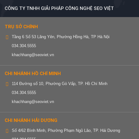
CÔNG TY TNHH GIẢI PHÁP CÔNG NGHỆ SEO VIỆT
TRỤ SỞ CHÍNH
Tầng 6 Số 53 Lãng Yên, Phường Hồng Hà, TP Hà Nội
034.304.5555
khachhang@seoviet.vn
CHI NHÁNH HỒ CHÍ MINH
114 Đường số 10, Phường Gò Vấp, TP. Hồ Chí Minh
034.304.5555
khachhang@seoviet.vn
CHI NHÁNH HẢI DƯƠNG
Số 4/62 Bình Minh, Phường Phạm Ngũ Lão, TP. Hải Dương