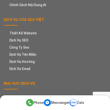
Chính Sách Nội Dung AI
DỊCH VỤ CỦA SEO VIỆT
Thiết Kế Website
Dịch Vụ SEO
Công Ty Seo
Dịch Vụ Tên Miền
Dịch Vụ Hosting
Dịch Vụ Email
KHU VỰC DỊCH VỤ
TP.HCM, Hà Nội, Vĩnh Phúc, Hải Dương, Đà Nẵng, Bình Dương,
Biên Hòa (Đồng Nai), Cần Thơ, TP. Huế, Nha Trang (Khánh Hòa),
Phone
Messenger
Zalo
Bà Rịa – Vũng Tàu, Hải Phòng, Quảng Ninh, Vinh (Nghệ An), ...