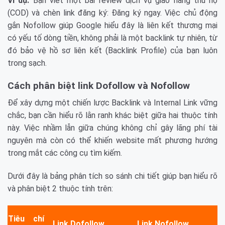
Ví dụ:
Bạn viết một bài review dịch vụ giao hàng thu hộ
(COD) và chèn link đăng ký: Đăng ký ngay. Việc chủ động
gắn Nofollow giúp Google hiểu đây là liên kết thương mại
có yếu tố dòng tiền, không phải là một backlink tự nhiên, từ
đó bảo vệ hồ sơ liên kết (Backlink Profile) của bạn luôn
trong sạch.
Cách phân biệt link Dofollow và Nofollow
Để xây dựng một chiến lược Backlink và Internal Link vững
chắc, bạn cần hiểu rõ lằn ranh khác biệt giữa hai thuộc tính
này. Việc nhầm lẫn giữa chúng không chỉ gây lãng phí tài
nguyên mà còn có thể khiến website mất phương hướng
trong mắt các công cụ tìm kiếm.
Dưới đây là bảng phân tích so sánh chi tiết giúp bạn hiểu rõ
và phân biệt 2 thuộc tính trên:
Tiêu chí
Link Dofollow
Link Nofollow