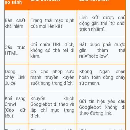
so sánh
Liên kết được chủ
Bản chất
Trạng thái mặc định
động gắn thẻ “từ chối
khái niệm
của mọi liên kết.
trách nhiệm”.
Chỉ chứa URL đích,
Bắt buộc phải được
Cấu trúc
không có thẻ rel đi
gắn thêm thẻ
HTML
kèm.
rel=”nofollow”.
Dòng
Có. Cho phép sức
Không. Ngăn chặn
chảy Link
mạnh truyền xuyên
hoàn toàn dòng chảy
Juice
suốt sang trang đích.
sức mạnh.
Khả năng
Khuyến khích
Gửi tín hiệu yêu cầu
Crawl
Googlebot đi theo và
Googlebot không đi
(Cào dữ
lập chỉ mục trang
theo đường link.
liệu)
đích.