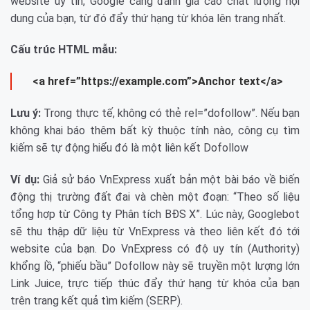
website uy tín, Google càng đánh giá cao chất lượng nội
dung của bạn, từ đó đẩy thứ hạng từ khóa lên trang nhất.
Cấu trúc HTML mẫu:
<a href=”https://example.com”>Anchor text</a>
Lưu ý:
Trong thực tế, không có thẻ rel=”dofollow”. Nếu bạn
không khai báo thêm bất kỳ thuộc tính nào, công cụ tìm
kiếm sẽ tự động hiểu đó là một liên kết Dofollow
Ví dụ:
Giả sử báo VnExpress xuất bản một bài báo về biến
động thị trường đất đai và chèn một đoạn: “Theo số liệu
tổng hợp từ Công ty Phân tích BĐS X”. Lúc này, Googlebot
sẽ thu thập dữ liệu từ VnExpress và theo liên kết đó tới
website của bạn. Do VnExpress có độ uy tín (Authority)
khổng lồ, “phiếu bầu” Dofollow này sẽ truyền một lượng lớn
Link Juice, trực tiếp thúc đẩy thứ hạng từ khóa của bạn
trên trang kết quả tìm kiếm (SERP).