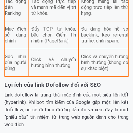
Tác động
Tác động trực tiếp
Không mang lại tác
đến
và mạnh mẽ đến vị trí
động trực tiếp lên thứ
Ranking
từ khóa.
hạng.
Mục đích
Đẩy TOP từ khóa,
Đa dạng hóa hồ sơ
sử dụng
bầu chọn điểm tín
backlink, kéo referral
chính
nhiệm (PageRank).
traffic, chặn spam.
Góc nhìn
Click và chuyển hướng
Click và chuyển
của người
bình thường (không có
hướng bình thường
dùng
sự khác biệt)
Lợi ích của link Dofollow đối với SEO
Link dofollow là trạng thái mặc định của một siêu liên kết
(hyperlink). Khi bot tìm kiếm của Google gặp một liên kết
dofollow, nó sẽ đi theo đường dẫn đó và xem đây là một
“phiếu bầu” tín nhiệm từ trang web nguồn dành cho trang
web đích.