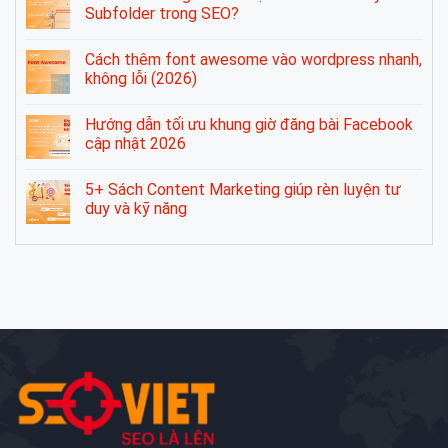
Subfolder trong SEO?
Cách thêm font awesome vào wordpress nhanh,
không lỗi (2026)
Hướng dẫn tối ưu khung giờ đăng bài Facebook
cập nhật 2026
5+ Sách Content Marketing giúp rèn luyện tư
duy và kỹ năng