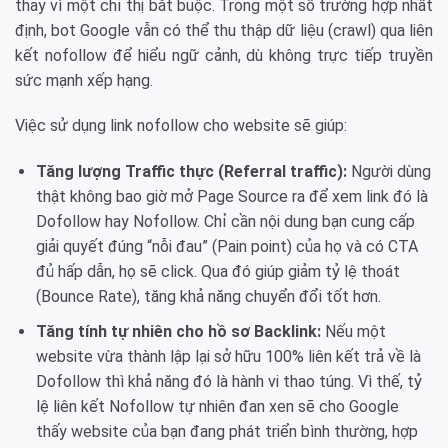
thay vì một chỉ thị bắt buộc. Trong một số trường hợp nhất
định, bot Google vẫn có thể thu thập dữ liệu (crawl) qua liên
kết nofollow để hiểu ngữ cảnh, dù không trực tiếp truyền
sức mạnh xếp hạng.
Việc sử dụng link nofollow cho website sẽ giúp:
Tăng lượng Traffic thực (Referral traffic):
Người dùng
thật không bao giờ mở Page Source ra để xem link đó là
Dofollow hay Nofollow. Chỉ cần nội dung bạn cung cấp
giải quyết đúng “nỗi đau” (Pain point) của họ và có CTA
đủ hấp dẫn, họ sẽ click. Qua đó giúp giảm tỷ lệ thoát
(Bounce Rate), tăng khả năng chuyển đổi tốt hơn.
Tăng tính tự nhiên cho hồ sơ Backlink:
Nếu một
website vừa thành lập lại sở hữu 100% liên kết trả về là
Dofollow thì khả năng đó là hành vi thao túng. Vì thế, tỷ
lệ liên kết Nofollow tự nhiên đan xen sẽ cho Google
thấy website của bạn đang phát triển bình thường, hợp