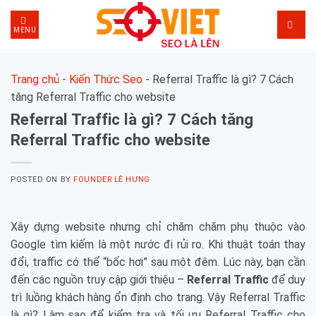
Skip
to
MENU
content
Trang chủ
-
Kiến Thức Seo
-
Referral Traffic là gì? 7 Cách
tăng Referral Traffic cho website
Referral Traffic là gì? 7 Cách tăng
Referral Traffic cho website
POSTED ON
BY
FOUNDER LÊ HƯNG
Xây dựng website nhưng chỉ chăm chăm phụ thuộc vào
Google tìm kiếm là một nước đi rủi ro. Khi thuật toán thay
đổi, traffic có thể “bốc hơi” sau một đêm. Lúc này, bạn cần
đến các nguồn truy cập giới thiệu –
Referral Traffic
để duy
trì luồng khách hàng ổn định cho trang. Vậy Referral Traffic
là gì? Làm sao để kiểm tra và tối ưu Referral Traffic cho