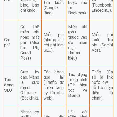
tìm kiếm
hoặc mở
blog, báo
(Facebook,
(Google,
từ
chí khác.
LinkedIn…).
Bing).
Bookmark.
Có thể
Miễn phí
miễn phí
(phụ
Miễn phí
Miễn phí
hoặc mất
thuộc vào
Chi
(nhưng tốn
hoặc trả
phí (Mua
độ nhận
phí
chi phí làm
phí (Social
bài PR,
diện
SEO).
Ads).
Guest
thương
Post).
hiệu).
Cực kỳ
Tác động
Thấp (Đa
Tác động
cao. Mang
qua lại
số là link
Tác
trung bình
lại sức
(Traffic tự
nofollow,
động
(Tín hiệu
mạnh
nhiên tăng
hỗ trợ nhận
SEO
tốt về
Offpage
uy tín cho
diện là
Brand).
(Backlink).
web).
chính).
Nhanh, có
Lâu dài