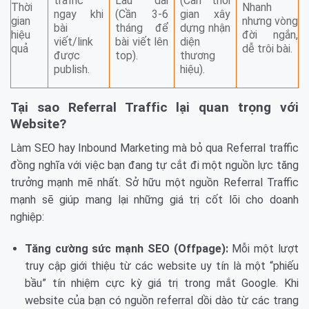
traffic
Lâu dài
(Cần thời
Thời
Nhanh
ngay khi
(Cần 3-6
gian xây
gian
nhưng vòng
bài
tháng để
dựng nhận
hiệu
đời ngắn,
viết/link
bài viết lên
diện
quả
dễ trôi bài.
được
top).
thương
publish.
hiệu).
Tại sao Referral Traffic lại quan trọng với
Website?
Làm SEO hay Inbound Marketing mà bỏ qua Referral traffic
đồng nghĩa với việc bạn đang tự cắt đi một nguồn lực tăng
trưởng mạnh mẽ nhất. Sở hữu một nguồn Referral Traffic
mạnh sẽ giúp mang lại những giá trị cốt lõi cho doanh
nghiệp:
Tăng cường sức mạnh SEO (Offpage):
Mỗi một lượt
truy cập giới thiệu từ các website uy tín là một “phiếu
bầu” tín nhiệm cực kỳ giá trị trong mắt Google. Khi
website của bạn có nguồn referral dồi dào từ các trang