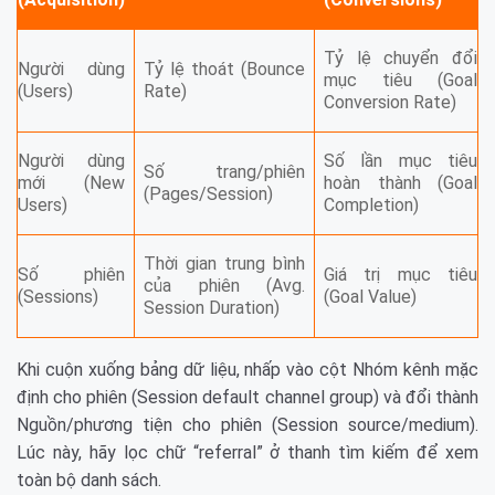
Tỷ lệ chuyển đổi
Người dùng
Tỷ lệ thoát (Bounce
mục tiêu (Goal
(Users)
Rate)
Conversion Rate)
Người dùng
Số lần mục tiêu
Số trang/phiên
mới (New
hoàn thành (Goal
(Pages/Session)
Users)
Completion)
Thời gian trung bình
Số phiên
Giá trị mục tiêu
của phiên (Avg.
(Sessions)
(Goal Value)
Session Duration)
Khi cuộn xuống bảng dữ liệu, nhấp vào cột Nhóm kênh mặc
định cho phiên (Session default channel group) và đổi thành
Nguồn/phương tiện cho phiên (Session source/medium).
Lúc này, hãy lọc chữ “referral” ở thanh tìm kiếm để xem
toàn bộ danh sách.