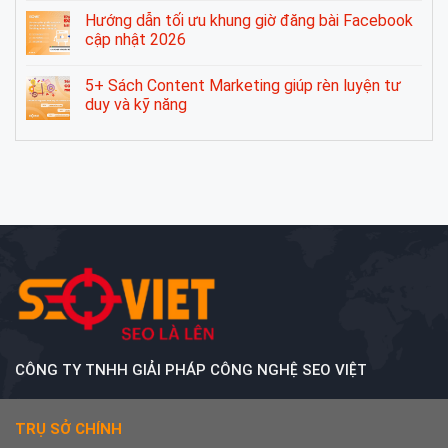
Hướng dẫn tối ưu khung giờ đăng bài Facebook
cập nhật 2026
5+ Sách Content Marketing giúp rèn luyện tư
duy và kỹ năng
CÔNG TY TNHH GIẢI PHÁP CÔNG NGHỆ SEO VIỆT
TRỤ SỞ CHÍNH