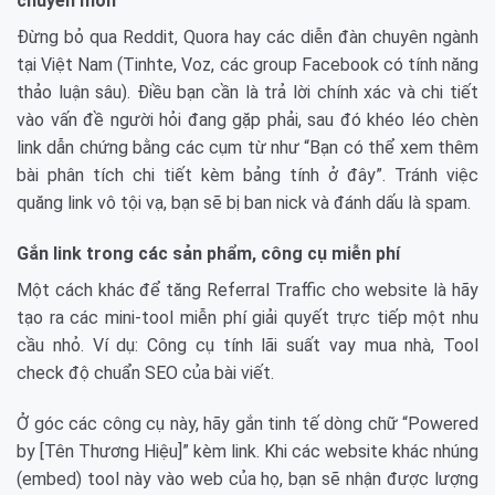
chuyên môn
Đừng bỏ qua Reddit, Quora hay các diễn đàn chuyên ngành
tại Việt Nam (Tinhte, Voz, các group Facebook có tính năng
thảo luận sâu). Điều bạn cần là trả lời chính xác và chi tiết
vào vấn đề người hỏi đang gặp phải, sau đó khéo léo chèn
link dẫn chứng bằng các cụm từ như “Bạn có thể xem thêm
bài phân tích chi tiết kèm bảng tính ở đây”. Tránh việc
quăng link vô tội vạ, bạn sẽ bị ban nick và đánh dấu là spam.
Gắn link trong các sản phẩm, công cụ miễn phí
Một cách khác để tăng Referral Traffic cho website là hãy
tạo ra các mini-tool miễn phí giải quyết trực tiếp một nhu
cầu nhỏ. Ví dụ: Công cụ tính lãi suất vay mua nhà, Tool
check độ chuẩn SEO của bài viết.
Ở góc các công cụ này, hãy gắn tinh tế dòng chữ “Powered
by [Tên Thương Hiệu]” kèm link. Khi các website khác nhúng
(embed) tool này vào web của họ, bạn sẽ nhận được lượng