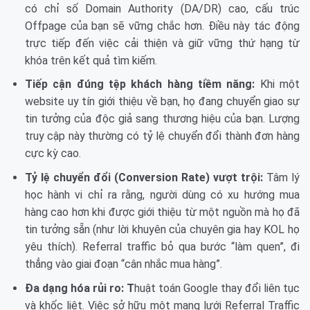
có chỉ số Domain Authority (DA/DR) cao, cấu trúc
Offpage của bạn sẽ vững chắc hơn. Điều này tác động
trực tiếp đến việc cải thiện và giữ vững thứ hạng từ
khóa trên kết quả tìm kiếm.
Tiếp cận đúng tệp khách hàng tiềm năng:
Khi một
website uy tín giới thiệu về bạn, họ đang chuyển giao sự
tin tưởng của độc giả sang thương hiệu của bạn. Lượng
truy cập này thường có tỷ lệ chuyển đổi thành đơn hàng
cực kỳ cao.
Tỷ lệ chuyển đổi (Conversion Rate) vượt trội:
Tâm lý
học hành vi chỉ ra rằng, người dùng có xu hướng mua
hàng cao hơn khi được giới thiệu từ một nguồn mà họ đã
tin tưởng sẵn (như lời khuyên của chuyên gia hay KOL họ
yêu thích). Referral traffic bỏ qua bước “làm quen”, đi
thẳng vào giai đoạn “cân nhắc mua hàng”.
Đa dạng hóa rủi ro: T
huật toán Google thay đổi liên tục
và khốc liệt. Việc sở hữu một mạng lưới Referral Traffic