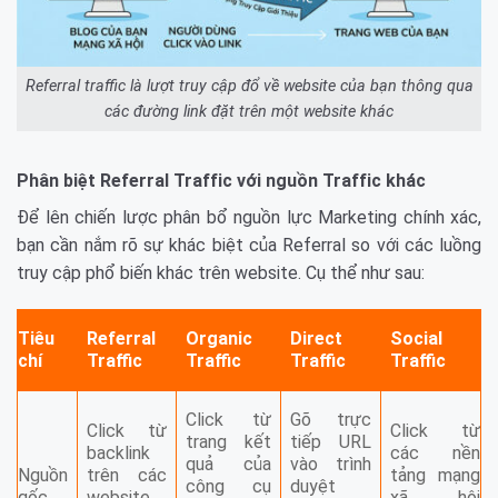
Referral traffic là lượt truy cập đổ về website của bạn thông qua
các đường link đặt trên một website khác
Phân biệt Referral Traffic với nguồn Traffic khác
Để lên chiến lược phân bổ nguồn lực Marketing chính xác,
bạn cần nắm rõ sự khác biệt của Referral so với các luồng
truy cập phổ biến khác trên website. Cụ thể như sau:
Tiêu
Referral
Organic
Direct
Social
chí
Traffic
Traffic
Traffic
Traffic
Click từ
Gõ trực
Click từ
Click từ
trang kết
tiếp URL
backlink
các nền
quả của
vào trình
Nguồn
trên các
tảng mạng
công cụ
duyệt
gốc
website,
xã hội