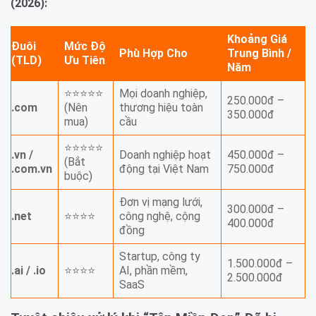
(2026):
Khoảng Giá
Đuôi
Mức Độ
Phù Hợp Cho
Trung Bình /
(TLD)
Ưu Tiên
Năm
⭐⭐⭐⭐⭐
Mọi doanh nghiệp,
250.000đ –
.com
(Nên
thương hiệu toàn
350.000đ
mua)
cầu
⭐⭐⭐⭐⭐
.vn /
Doanh nghiệp hoạt
450.000đ –
(Bắt
.com.vn
động tại Việt Nam
750.000đ
buộc)
Đơn vị mạng lưới,
300.000đ –
.net
⭐⭐⭐⭐
công nghệ, cộng
400.000đ
đồng
Startup, công ty
1.500.000đ –
.ai / .io
⭐⭐⭐⭐
AI, phần mềm,
2.500.000đ
SaaS