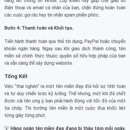
năng Ẩn thông tin Whois. Lớp khiên này giúp che giấu số
điện thoại và email cá nhân của bạn, chặn đứng hoàn toàn
các cuộc gọi rác hay tin nhắn spam phiền phức.
Bước 4: Thanh toán và Khởi tạo.
Tiến hành thanh toán qua thẻ tín dụng, PayPal hoặc chuyển
khoản ngân hàng. Ngay sau khi giao dịch thành công, tên
miền sẽ chính thức thuộc quyền sở hữu hợp pháp của bạn
và sẵn sàng để xây dựng website.
Tổng Kết
Việc “thai nghén” ra một tên miền đẹp đòi hỏi sự tính toán
và tư duy chiến lược kỹ lưỡng. Thế nhưng, một khi đã chốt
được cái tên ưng ý, bạn phải hành động với tốc độ của một
tia chớp. Thị trường tên miền là một cuộc đua khốc liệt
từng giây từng phút.
💡
Hàng ngàn tên miền đẹp đang bị thâu tóm mỗi ngày.