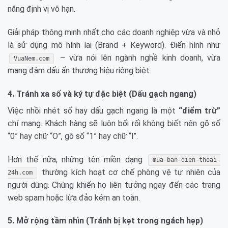
năng định vị vô hạn.
Giải pháp thông minh nhất cho các doanh nghiệp vừa và nhỏ
là sử dụng mô hình lai (Brand + Keyword). Điển hình như
– vừa nói lên ngành nghề kinh doanh, vừa
VuaNem.com
mang đậm dấu ấn thương hiệu riêng biệt.
4. Tránh xa số và ký tự đặc biệt (Dấu gạch ngang)
Việc nhồi nhét số hay dấu gạch ngang là một
“điểm trừ”
chí mạng. Khách hàng sẽ luôn bối rối không biết nên gõ số
“0” hay chữ “O”, gõ số “1” hay chữ “l”.
Hơn thế nữa, những tên miền dạng
mua-ban-dien-thoai-
thường kích hoạt cơ chế phòng vệ tự nhiên của
24h.com
người dùng. Chúng khiến họ liên tưởng ngay đến các trang
web spam hoặc lừa đảo kém an toàn.
5. Mở rộng tầm nhìn (Tránh bị kẹt trong ngách hẹp)