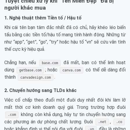
Tuyệt chiêu xử lý khi “Tên Miền Đẹp” Đã bị
người khác mua
1. Nghệ thuật thêm Tiền tố / Hậu tố
Khi cái tên bạn tâm đắc nhất đã có chủ, hãy khéo léo biến
tấu bằng các tiền tố/hậu tố mang tính hành động. Những từ
như “app”, “get”, “go”, “try” hoặc hậu tố “vn” sẽ cứu vãn tình
thế cực kỳ hiệu quả.
Chẳng hạn, nếu
đã mất, bạn có thể linh hoạt
base.com
dùng
; hoặc
có thể dễ dàng đổi
getbase.com
canva.com
thành
.
canvadesign.com
2. Chuyển hướng sang TLDs khác
Việc cố chấp theo đuổi một đuôi duy nhất đôi khi làm lỡ
mất thời cơ kinh doanh quý giá. Trong trường hợp đuôi
không còn khả dụng, hãy tự tin chuyển hướng sang
.com
các phương án dự phòng chất lượng. Đuôi
,
.net
.co
hoặc khẳng định vị thế nội địa với đuôi
đều là những
.vn