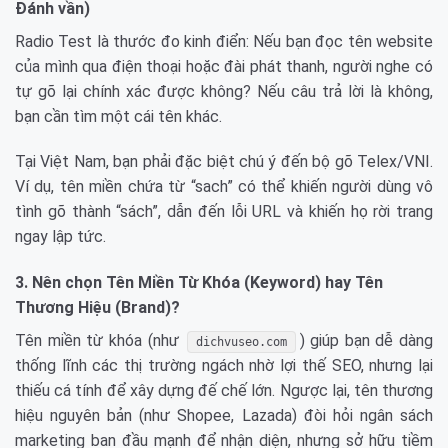
Đánh vần)
Radio Test là thước đo kinh điển: Nếu bạn đọc tên website
của mình qua điện thoại hoặc đài phát thanh, người nghe có
tự gõ lại chính xác được không? Nếu câu trả lời là không,
bạn cần tìm một cái tên khác.
Tại Việt Nam, bạn phải đặc biệt chú ý đến bộ gõ Telex/VNI.
Ví dụ, tên miền chứa từ “sach” có thể khiến người dùng vô
tình gõ thành “sách”, dẫn đến lỗi URL và khiến họ rời trang
ngay lập tức.
3. Nên chọn Tên Miền Từ Khóa (Keyword) hay Tên
Thương Hiệu (Brand)?
Tên miền từ khóa (như
) giúp bạn dễ dàng
dichvuseo.com
thống lĩnh các thị trường ngách nhờ lợi thế SEO, nhưng lại
thiếu cá tính để xây dựng đế chế lớn. Ngược lại, tên thương
hiệu nguyên bản (như Shopee, Lazada) đòi hỏi ngân sách
marketing ban đầu mạnh để nhận diện, nhưng sở hữu tiềm