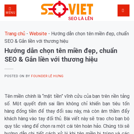
Skip
to
MENU
content
Trang chủ
-
Website
-
Hướng dẫn chọn tên miền đẹp, chuẩn
SEO & Gắn liền với thương hiệu
Hướng dẫn chọn tên miền đẹp, chuẩn
SEO & Gắn liền với thương hiệu
POSTED ON
BY
FOUNDER LÊ HƯNG
Tên miền chính là “mặt tiền” vĩnh cửu của bạn trên nền tảng
số. Một quyết định sai lầm không chỉ khiến bạn tiêu tốn
hàng đống tiền để thay đổi sau này, mà còn âm thầm đẩy
khách hàng vào tay đối thủ. Bài viết này sẽ trao cho bạn bộ
quy tắc vàng để chọn ra một cái tên hoàn hảo. Chúng tôi sẽ
hướng dẫn chi tiết cách xử lý khi tên miền bị trùng và các