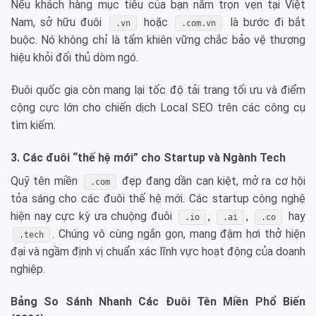
Nếu khách hàng mục tiêu của bạn nằm trọn vẹn tại Việt
Nam, sở hữu đuôi
hoặc
là bước đi bắt
.vn
.com.vn
buộc. Nó không chỉ là tấm khiên vững chắc bảo vệ thương
hiệu khỏi đối thủ dòm ngó.
Đuôi quốc gia còn mang lại tốc độ tải trang tối ưu và điểm
cộng cực lớn cho chiến dịch Local SEO trên các công cụ
tìm kiếm.
3. Các đuôi “thế hệ mới” cho Startup và Ngành Tech
Quỹ tên miền
đẹp đang dần cạn kiệt, mở ra cơ hội
.com
tỏa sáng cho các đuôi thế hệ mới. Các startup công nghệ
hiện nay cực kỳ ưa chuộng đuôi
,
,
hay
.io
.ai
.co
. Chúng vô cùng ngắn gọn, mang đậm hơi thở hiện
.tech
đại và ngầm định vị chuẩn xác lĩnh vực hoạt động của doanh
nghiệp.
Bảng So Sánh Nhanh Các Đuôi Tên Miền Phổ Biến