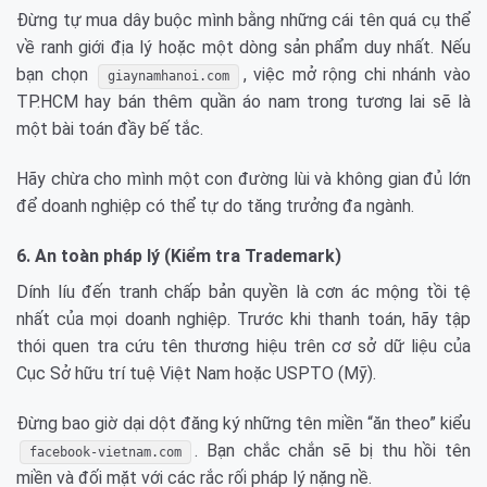
Đừng tự mua dây buộc mình bằng những cái tên quá cụ thể
về ranh giới địa lý hoặc một dòng sản phẩm duy nhất. Nếu
bạn chọn
, việc mở rộng chi nhánh vào
giaynamhanoi.com
TP.HCM hay bán thêm quần áo nam trong tương lai sẽ là
một bài toán đầy bế tắc.
Hãy chừa cho mình một con đường lùi và không gian đủ lớn
để doanh nghiệp có thể tự do tăng trưởng đa ngành.
6. An toàn pháp lý (Kiểm tra Trademark)
Dính líu đến tranh chấp bản quyền là cơn ác mộng tồi tệ
nhất của mọi doanh nghiệp. Trước khi thanh toán, hãy tập
thói quen tra cứu tên thương hiệu trên cơ sở dữ liệu của
Cục Sở hữu trí tuệ Việt Nam hoặc USPTO (Mỹ).
Đừng bao giờ dại dột đăng ký những tên miền “ăn theo” kiểu
. Bạn chắc chắn sẽ bị thu hồi tên
facebook-vietnam.com
miền và đối mặt với các rắc rối pháp lý nặng nề.