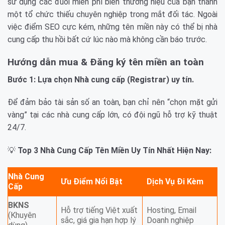
sử dụng các đuôi miễn phí biến thương hiệu của bạn thành
một tổ chức thiếu chuyên nghiệp trong mắt đối tác. Ngoài
việc điểm SEO cực kém, những tên miền này có thể bị nhà
cung cấp thu hồi bất cứ lúc nào mà không cần báo trước.
Hướng dẫn mua & Đăng ký tên miền an toàn
Bước 1: Lựa chọn Nhà cung cấp (Registrar) uy tín.
Để đảm bảo tài sản số an toàn, bạn chỉ nên “chọn mặt gửi
vàng” tại các nhà cung cấp lớn, có đội ngũ hỗ trợ kỹ thuật
24/7.
💡
Top 3 Nhà Cung Cấp Tên Miền Uy Tín Nhất Hiện Nay:
Nhà Cung
Ưu Điểm Nổi Bật
Dịch Vụ Đi Kèm
Cấp
BKNS
Hỗ trợ tiếng Việt xuất
Hosting, Email
(Khuyên
sắc, giá gia hạn hợp lý
Doanh nghiệp