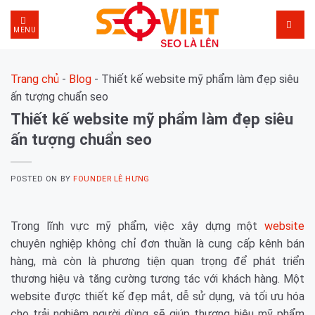
Skip
to
MENU
content
Trang chủ
-
Blog
-
Thiết kế website mỹ phẩm làm đẹp siêu
ấn tượng chuẩn seo
Thiết kế website mỹ phẩm làm đẹp siêu
ấn tượng chuẩn seo
POSTED ON
BY
FOUNDER LÊ HƯNG
Trong lĩnh vực mỹ phẩm, việc xây dựng một
website
chuyên nghiệp không chỉ đơn thuần là cung cấp kênh bán
hàng, mà còn là phương tiện quan trọng để phát triển
thương hiệu và tăng cường tương tác với khách hàng. Một
website được thiết kế đẹp mắt, dễ sử dụng, và tối ưu hóa
cho trải nghiệm người dùng sẽ giúp thương hiệu mỹ phẩm