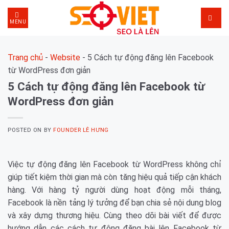
Skip
to
MENU
content
Trang chủ
-
Website
-
5 Cách tự động đăng lên Facebook
từ WordPress đơn giản
5 Cách tự động đăng lên Facebook từ
WordPress đơn giản
POSTED ON
BY
FOUNDER LÊ HƯNG
Việc tự động đăng lên Facebook từ WordPress không chỉ
giúp tiết kiệm thời gian mà còn tăng hiệu quả tiếp cận khách
hàng. Với hàng tỷ người dùng hoạt động mỗi tháng,
Facebook là nền tảng lý tưởng để bạn chia sẻ nội dung blog
và xây dựng thương hiệu. Cùng theo dõi bài viết để được
hướng dẫn các cách tự động đăng bài lên Facebook từ