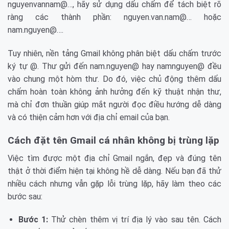
nguyenvannam@…, hãy sử dụng dấu chấm để tách biệt rõ
ràng các thành phần: nguyen.van.nam@… hoặc
nam.nguyen@….
Tuy nhiên, nền tảng Gmail không phân biệt dấu chấm trước
ký tự @. Thư gửi đến nam.nguyen@ hay namnguyen@ đều
vào chung một hòm thư. Do đó, việc chủ động thêm dấu
chấm hoàn toàn không ảnh hưởng đến kỹ thuật nhận thư,
mà chỉ đơn thuần giúp mắt người đọc điều hướng dễ dàng
và có thiện cảm hơn với địa chỉ email của bạn.
Cách đặt tên Gmail cá nhân không bị trùng lặp
Việc tìm được một địa chỉ Gmail ngắn, đẹp và đúng tên
thật ở thời điểm hiện tại không hề dễ dàng. Nếu bạn đã thử
nhiều cách nhưng vẫn gặp lỗi trùng lặp, hãy làm theo các
bước sau:
Bước 1:
Thử chèn thêm vị trí địa lý vào sau tên. Cách