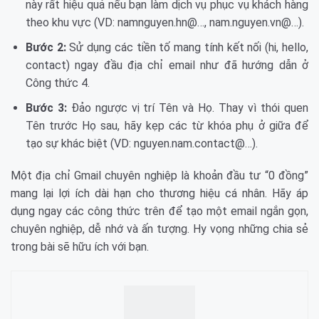
này rất hiệu quả nếu bạn làm dịch vụ phục vụ khách hàng
theo khu vực (VD: namnguyen.hn@…, nam.nguyen.vn@…).
Bước 2:
Sử dụng các tiền tố mang tính kết nối (hi, hello,
contact) ngay đầu địa chỉ email như đã hướng dẫn ở
Công thức 4.
Bước 3:
Đảo ngược vị trí Tên và Họ. Thay vì thói quen
Tên trước Họ sau, hãy kẹp các từ khóa phụ ở giữa để
tạo sự khác biệt (VD: nguyen.nam.contact@…).
Một địa chỉ Gmail chuyên nghiệp là khoản đầu tư “0 đồng”
mang lại lợi ích dài hạn cho thương hiệu cá nhân. Hãy áp
dụng ngay các công thức trên để tạo một email ngắn gọn,
chuyên nghiệp, dễ nhớ và ấn tượng. Hy vọng những chia sẻ
trong bài sẽ hữu ích với bạn.