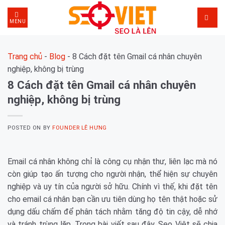
Skip
to
MENU
content
Trang chủ
-
Blog
-
8 Cách đặt tên Gmail cá nhân chuyên
nghiệp, không bị trùng
8 Cách đặt tên Gmail cá nhân chuyên
nghiệp, không bị trùng
POSTED ON
BY
FOUNDER LÊ HƯNG
Email cá nhân không chỉ là công cụ nhận thư, liên lạc mà nó
còn giúp tạo ấn tượng cho người nhận, thể hiện sự chuyên
nghiệp và uy tín của người sở hữu. Chính vì thế, khi đặt tên
cho email cá nhân bạn cần ưu tiên dùng họ tên thật hoặc sử
dụng dấu chấm để phân tách nhằm tăng độ tin cậy, dễ nhớ
và tránh trùng lặp. Trong bài viết sau đây, Seo Việt sẽ chia