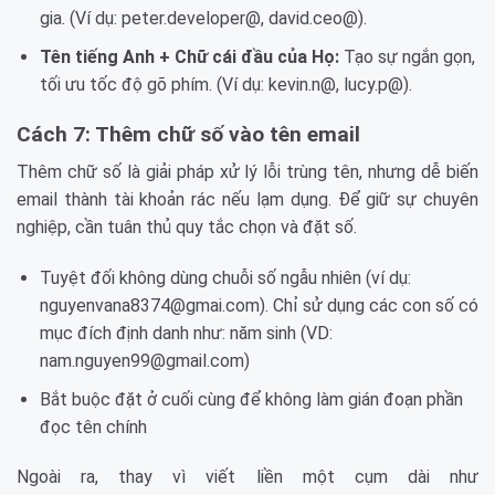
gia. (Ví dụ: peter.developer@, david.ceo@).
Tên tiếng Anh + Chữ cái đầu của Họ:
Tạo sự ngắn gọn,
tối ưu tốc độ gõ phím. (Ví dụ: kevin.n@, lucy.p@).
Cách 7: Thêm chữ số vào tên email
Thêm chữ số là giải pháp xử lý lỗi trùng tên, nhưng dễ biến
email thành tài khoản rác nếu lạm dụng. Để giữ sự chuyên
nghiệp, cần tuân thủ quy tắc chọn và đặt số.
Tuyệt đối không dùng chuỗi số ngẫu nhiên (ví dụ:
nguyenvana8374@gmai.com). Chỉ sử dụng các con số có
mục đích định danh như: năm sinh (VD:
nam.nguyen99@gmail.com)
Bắt buộc đặt ở cuối cùng để không làm gián đoạn phần
đọc tên chính
Ngoài ra, thay vì viết liền một cụm dài như