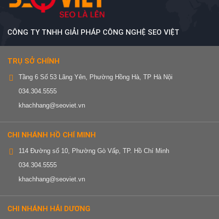
CÔNG TY TNHH GIẢI PHÁP CÔNG NGHỆ SEO VIỆT
TRỤ SỞ CHÍNH
Tầng 6 Số 53 Lãng Yên, Phường Hồng Hà, TP Hà Nội
034.304.5555
khachhang@seoviet.vn
CHI NHÁNH HỒ CHÍ MINH
114 Đường số 10, Phường Gò Vấp, TP. Hồ Chí Minh
034.304.5555
khachhang@seoviet.vn
CHI NHÁNH HẢI DƯƠNG