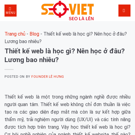
Skip
to
MENU
content
Trang chủ
-
Blog
-
Thiết kế web là học gì? Nên học ở đâu?
Lương bao nhiêu?
Thiết kế web là học gì? Nên học ở đâu?
Lương bao nhiêu?
POSTED ON
BY
FOUNDER LÊ HƯNG
Thiết kế web là một trong những ngành nghề được nhiều
người quan tâm. Thiết kế web không chỉ đơn thuần là việc
tạo ra các giao diện đẹp mắt mà còn là sự kết hợp giữa
thẩm mỹ, trải nghiệm người dùng (UX/UI) và các tính năng
được tích hợp trên trang. Vậy học thiết kế web là học gì?
Cơ hội nghề nghiệp của ngành thiết kế website thế nào?