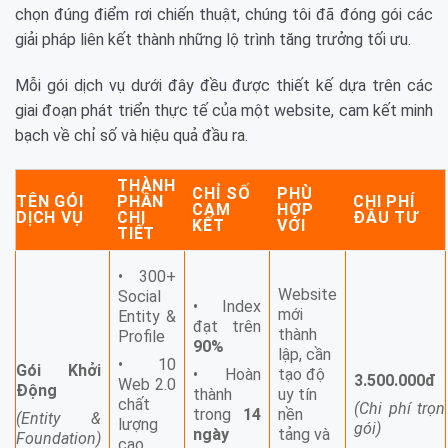
chọn đúng điểm rơi chiến thuật, chúng tôi đã đóng gói các
giải pháp liên kết thành những lộ trình tăng trưởng tối ưu.
Mỗi gói dịch vụ dưới đây đều được thiết kế dựa trên các
giai đoạn phát triển thực tế của một website, cam kết minh
bạch về chỉ số và hiệu quả đầu ra.
THÀNH
CHỈ SỐ
PHÙ
TÊN GÓI
PHẦN
CHI PHÍ
CAM
HỢP
DỊCH VỤ
CHI
ĐẦU TƯ
KẾT
VỚI
TIẾT
• 300+
Website
Social
• Index
mới
Entity &
đạt trên
thành
Profile
90%
lập, cần
• 10
Gói Khởi
• Hoàn
tạo độ
3.500.000đ
Web 2.0
Động
thành
uy tín
chất
(Chi phí trọn
trong
14
nền
(Entity &
lượng
gói)
ngày
tảng và
Foundation)
cao