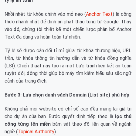
tỷ lệ an toàn
Nhồi nhét từ khóa chính vào mỏ neo (
Anchor Text
) là công
thức nhanh nhất để dính án phạt thao túng từ Google. Thay
vào đó, chúng tôi thiết kế một chiến lược phân bổ Anchor
Text đa dạng và hoàn toàn tự nhiên.
Tỷ lệ sẽ được cân đối tỉ mỉ giữa: từ khóa thương hiệu, URL
trần, từ khóa thông tin hướng dẫn và từ khóa đồng nghĩa
(LSI). Chiến thuật này tạo ra một bức tranh liên kết an toàn
tuyệt đối, đồng thời giúp bộ máy tìm kiếm hiểu sâu sắc ngữ
cảnh của trang đích.
Bước 3: Lựa chọn danh sách Domain (List site) phù hợp
Không phải mọi website có chỉ số cao đều mang lại giá trị
cho dự án của bạn. Bước quyết định tiếp theo là
lọc thủ
công từng tên miền
bám sát theo độ liên quan về ngành
nghề (
Topical Authority
).