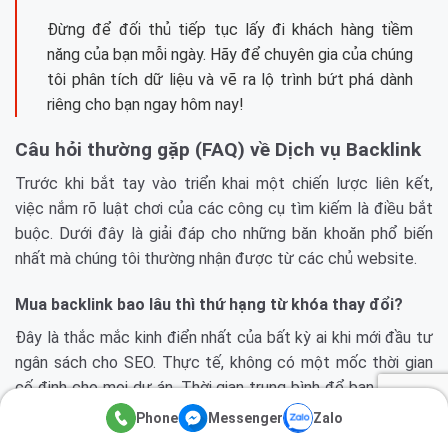
Đừng để đối thủ tiếp tục lấy đi khách hàng tiềm
năng của bạn mỗi ngày. Hãy để chuyên gia của chúng
tôi phân tích dữ liệu và vẽ ra lộ trình bứt phá dành
riêng cho bạn ngay hôm nay!
Câu hỏi thường gặp (FAQ) về Dịch vụ Backlink
Trước khi bắt tay vào triển khai một chiến lược liên kết,
việc nắm rõ luật chơi của các công cụ tìm kiếm là điều bắt
buộc. Dưới đây là giải đáp cho những băn khoăn phổ biến
nhất mà chúng tôi thường nhận được từ các chủ website.
Mua backlink bao lâu thì thứ hạng từ khóa thay đổi?
Đây là thắc mắc kinh điển nhất của bất kỳ ai khi mới đầu tư
ngân sách cho SEO. Thực tế, không có một mốc thời gian
cố định cho mọi dự án. Thời gian trung bình để bạn thấy sự
dịch chuyển thứ hạng rõ rệt là từ 2 đến 6 tuần sau khi liên
Phone
Messenger
Zalo
kết được lập chỉ mục (index).