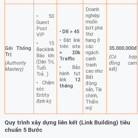
Doanh
nghiệp
• 50
muốn
Guest
bứt phá
Post
•
DR > 45
thứ
VIP
• Đặt link
hạng ở
• 15
trên site
các
Gói Thống
35.000.000đ
Backlink
> 20k
ngách
Trị
Báo lớn
(Có hợp
Traffic
cạnh
(Dân Trí,
(Authority
đồng cam
tranh
• Bảo
Tuổi
Mastery)
kết)
cao như
hành tụt
Trẻ…)
Bất
link
12
• Chăm
động
tháng
sóc
sản, Tài
Entity
chính,
định kỳ
Thẩm
mỹ.
Quy trình xây dựng liên kết (Link Building) tiêu
chuẩn 5 Bước