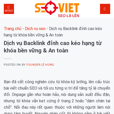
Skip
to
MENU
content
Trang chủ
-
Dịch vụ seo
-
Dịch vụ Backlink đỉnh cao kéo
hạng từ khóa bền vững & An toàn
Dịch vụ Backlink đỉnh cao kéo hạng từ
khóa bền vững & An toàn
POSTED ON
BY
FOUNDER LÊ HƯNG
Bạn đã cất công nghiên cứu từ khóa kỹ lưỡng, lên cấu trúc
bài viết chuẩn SEO và tối ưu từng vị trí để tăng tỷ lệ chuyển
đổi. Onpage gần như hoàn hảo, nội dung sản xuất đều đặn,
nhưng từ khóa vẫn kẹt cứng ở trang 2 hoặc “dậm chân tại
chỗ”. Nỗi đau này rất quen thuộc với những người làm nội
dung tâm huyết. Nguyên nhân cốt lõi không nằm ở bài viết