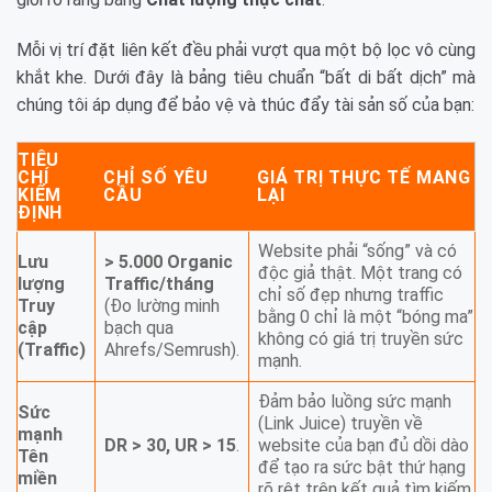
Mỗi vị trí đặt liên kết đều phải vượt qua một bộ lọc vô cùng
khắt khe. Dưới đây là bảng tiêu chuẩn “bất di bất dịch” mà
chúng tôi áp dụng để bảo vệ và thúc đẩy tài sản số của bạn:
TIÊU
CHÍ
CHỈ SỐ YÊU
GIÁ TRỊ THỰC TẾ MANG
KIỂM
CẦU
LẠI
ĐỊNH
Website phải “sống” và có
Lưu
> 5.000 Organic
độc giả thật. Một trang có
lượng
Traffic/tháng
chỉ số đẹp nhưng traffic
Truy
(Đo lường minh
bằng 0 chỉ là một “bóng ma”
cập
bạch qua
không có giá trị truyền sức
(Traffic)
Ahrefs/Semrush).
mạnh.
Đảm bảo luồng sức mạnh
Sức
(Link Juice) truyền về
mạnh
DR > 30, UR > 15
.
website của bạn đủ dồi dào
Tên
để tạo ra sức bật thứ hạng
miền
rõ rệt trên kết quả tìm kiếm.