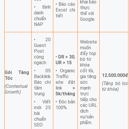
khai báo
• Báo cáo
• Định
thực
Excel chi
danh
thể với
tiết
chuẩn
Google.
NAP
• 20
Website
Guest
muốn
Post
đẩy top
cùng
•
DR > 30
,
bộ từ
ngách
UR > 15
khóa
• 05
• Organic
cốt lõi,
Gói Tăng
12.500.000đ
Backlink
Traffic
gia tăng
Tốc
Báo chí
site đặt
sức
(Tặng bộ lọc
(Contextual
tầm
link
>
mạnh
từ khóa)
Growth)
trung
5k/tháng
trực
tiếp cho
• Viết
• Độc bản
các URL
mới 25
100%
dịch
bài
vụ/sản
chuẩn
phẩm.
SEO