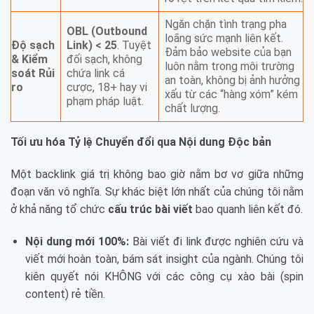
Ngăn chặn tình trạng pha
OBL (Outbound
loãng sức mạnh liên kết.
Độ sạch
Link) < 25
. Tuyệt
Đảm bảo website của bạn
& Kiểm
đối sạch, không
luôn nằm trong môi trường
soát Rủi
chứa link cá
an toàn, không bị ảnh hưởng
ro
cược, 18+ hay vi
xấu từ các “hàng xóm” kém
phạm pháp luật.
chất lượng.
Tối ưu hóa Tỷ lệ Chuyển đổi qua Nội dung Độc bản
Một backlink giá trị không bao giờ nằm bơ vơ giữa những
đoạn văn vô nghĩa. Sự khác biệt lớn nhất của chúng tôi nằm
ở khả năng tổ chức
cấu trúc bài viết
bao quanh liên kết đó.
Nội dung mới 100%:
Bài viết đi link được nghiên cứu và
viết mới hoàn toàn, bám sát insight của ngành. Chúng tôi
kiên quyết nói KHÔNG với các công cụ xào bài (spin
content) rẻ tiền.