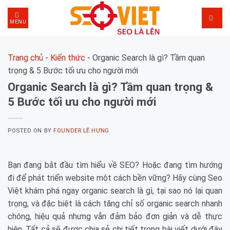
Skip
to
MENU
content
Trang chủ
-
Kiến thức
-
Organic Search là gì? Tầm quan
trọng & 5 Bước tối ưu cho người mới
Organic Search là gì? Tầm quan trọng &
5 Bước tối ưu cho người mới
POSTED ON
BY
FOUNDER LÊ HƯNG
Bạn đang bắt đầu tìm hiểu về SEO? Hoặc đang tìm hướng
đi để phát triển website một cách bền vững? Hãy cùng Seo
Việt khám phá ngay organic search là gì, tại sao nó lại quan
trọng, và đặc biệt là cách tăng chỉ số organic search nhanh
chóng, hiệu quả nhưng vẫn đảm bảo đơn giản và dễ thực
hiện. Tất cả sẽ được chia sẻ chi tiết trong bài viết dưới đây