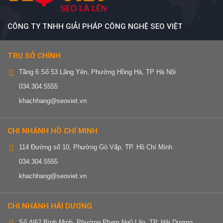
CÔNG TY TNHH GIẢI PHÁP CÔNG NGHỆ SEO VIỆT
TRỤ SỞ CHÍNH
Tầng 6 Số 53 Lãng Yên, Phường Hồng Hà, TP Hà Nội
034.304.5555
khachhang@seoviet.vn
CHI NHÁNH HỒ CHÍ MINH
114 Đường số 10, Phường Gò Vấp, TP. Hồ Chí Minh
034.304.5555
khachhang@seoviet.vn
CHI NHÁNH HẢI DƯƠNG
Số 4/62 Bình Minh, Phường Phạm Ngũ Lão, TP. Hải Dương