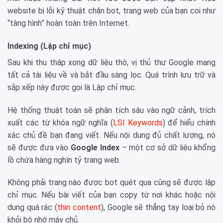
website bị lỗi kỹ thuật chặn bot, trang web của bạn coi như
“tàng hình” hoàn toàn trên Internet.
Indexing (Lập chỉ mục)
Sau khi thu thập xong dữ liệu thô, vị thủ thư Google mang
tất cả tài liệu về và bắt đầu sàng lọc. Quá trình lưu trữ và
sắp xếp này được gọi là Lập chỉ mục.
Hệ thống thuật toán sẽ phân tích sâu vào ngữ cảnh, trích
xuất các từ khóa ngữ nghĩa (
LSI Keywords
) để hiểu chính
xác chủ đề bạn đang viết. Nếu nội dung đủ chất lượng, nó
sẽ được đưa vào
Google Index
– một cơ sở dữ liệu khổng
lồ chứa hàng nghìn tỷ trang web.
Không phải trang nào được bot quét qua cũng sẽ được lập
chỉ mục. Nếu bài viết của bạn copy từ nơi khác hoặc nội
dung quá rác (
thin content
), Google sẽ thẳng tay loại bỏ nó
khỏi bộ nhớ máy chủ.