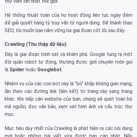
thư viện lớn nhất thế giới.
Hệ thống thuật toán của họ hoạt động liên tục ngày đêm
để giải quyết hàng tỷ truy vấn từ người dùng. Để thành thạo
SEO, tôi muốn bạn nắm vững ba giai đoạn cốt lõi sau đây.
Crawling (Thu thập dữ liệu)
Đây là giai đoạn trinh sát và khám phá. Google tung ra một
đội quân robot tự động, thường được giới chuyên môn gọi
là
Spider
hoặc
Googlebot
.
Nhiệm vụ của các con bot này là “bò” khắp không gian mạng,
lần theo các đường link (liên kết) từ trang này sang trang
khác. Khi tiếp cận website của bạn, chúng sẽ quét toàn bộ
mã nguồn, đọc văn bản, xem xét hình ảnh và cấu trúc thư
mục.
Mục tiêu duy nhất của Crawling là phát hiện ra các nội dung
mới hoặc những bài viết vừa được bạn cập nhật. Nếu