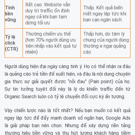
Rất cao. Website vẫn
Tính
Thấp. Kết quả biến
duy trì traffic ổn định
bền
mất ngay lập tức khi
ngay cả khi bạn tạm
vững
bạn cạn ngân sách
dừng tối ưu
Thường chiếm ưu thế
Thấp hơn, do tâm lý
Tỷ lệ
(hơn 70% người dùng ưu
chung của người dùng
click
tiên nhấp vào kết quả tự
thường e ngại quảng
(CTR)
nhiên)
cáo
Người dùng hiện đại ngày càng tinh ý. Họ có thể nhận ra đâu
là quảng cáo trả tiền để xuất hiện, và đâu là nội dung chuyên
gia thực sự giải quyết được “nỗi đau” (Pain point) của họ.
Sự tin tưởng tuyệt đối này là lý do khiến traffic đến từ
Organic Search luôn có tỷ lệ chuyển đổi cực kỳ ấn tượng.
Vậy chiến lược nào là tốt nhất? Nếu bạn muốn có kết quả
ngay lập tức để đẩy mạnh doanh số ngắn hạn, Google Ads
là giải pháp bạn nên chọn. Nhưng để xây dựng nền tảng
thương hiệu bền vững và thu hút lượng khách hàng tiềm