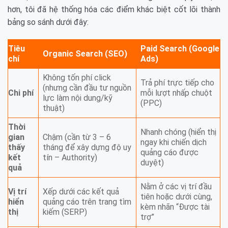
hơn, tôi đã hệ thống hóa các điểm khác biệt cốt lõi thành
bảng so sánh dưới đây:
Tiêu
Paid Search (Google
Organic Search (SEO)
chí
Ads)
Không tốn phí click
Trả phí trực tiếp cho
(nhưng cần đầu tư nguồn
Chi phí
mỗi lượt nhấp chuột
lực làm nội dung/kỹ
(PPC)
thuật)
Thời
Nhanh chóng (hiển thị
gian
Chậm (cần từ 3 – 6
ngay khi chiến dịch
thấy
tháng để xây dựng độ uy
quảng cáo được
kết
tín – Authority)
duyệt)
quả
Nằm ở các vị trí đầu
Vị trí
Xếp dưới các kết quả
tiên hoặc dưới cùng,
hiển
quảng cáo trên trang tìm
kèm nhãn “Được tài
thị
kiếm (SERP)
trợ”