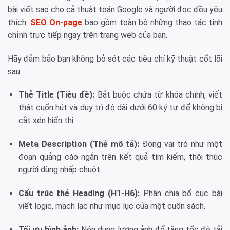
bài viết sao cho cả thuật toán Google và người đọc đều yêu
thích.
SEO On-page
bao gồm toàn bộ những thao tác tinh
chỉnh trực tiếp ngay trên trang web của bạn.
Hãy đảm bảo bạn không bỏ sót các tiêu chí kỹ thuật cốt lõi
sau:
Thẻ Title (Tiêu đề):
Bắt buộc chứa từ khóa chính, viết
thật cuốn hút và duy trì độ dài dưới 60 ký tự để không bị
cắt xén hiển thị.
Meta Description (Thẻ mô tả):
Đóng vai trò như một
đoạn quảng cáo ngắn trên kết quả tìm kiếm, thôi thúc
người dùng nhấp chuột.
Cấu trúc thẻ Heading (H1-H6):
Phân chia bố cục bài
viết logic, mạch lạc như mục lục của một cuốn sách.
Tối ưu hình ảnh:
Nén dung lượng ảnh để tăng tốc độ tải