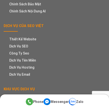
Chính Sách Bảo Mật
Chính Sách Nội Dung AI
DỊCH VỤ CỦA SEO VIỆT
Thiết Kế Website
Dịch Vụ SEO
Công Ty Seo
Dịch Vụ Tên Miền
Dịch Vụ Hosting
Dịch Vụ Email
KHU VỰC DỊCH VỤ
Phone
Messenger
Zalo
TP.HCM, Hà Nội, Vĩnh Phúc, Hải Dương, Đà Nẵng, Bình Dương,
Biên Hòa (Đồng Nai), Cần Thơ, TP. Huế, Nha Trang (Khánh Hòa),