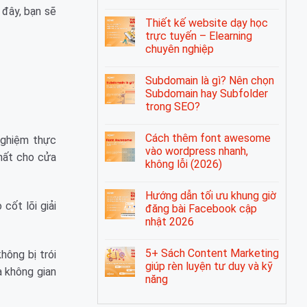
 đây, bạn sẽ
Thiết kế website dạy học
trực tuyến – Elearning
chuyên nghiệp
Subdomain là gì? Nên chọn
Subdomain hay Subfolder
trong SEO?
Cách thêm font awesome
 nghiệm thực
vào wordpress nhanh,
hất cho cửa
không lỗi (2026)
Hướng dẫn tối ưu khung giờ
cốt lõi giải
đăng bài Facebook cập
nhật 2026
5+ Sách Content Marketing
không bị trói
giúp rèn luyện tư duy và kỹ
à không gian
năng