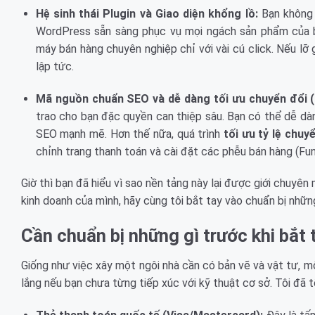
Hệ sinh thái Plugin và Giao diện khổng lồ:
Bạn không 
WordPress sẵn sàng phục vụ mọi ngách sản phẩm của b
máy bán hàng chuyên nghiệp chỉ với vài cú click. Nếu lỡ 
lập tức.
Mã nguồn chuẩn SEO và dễ dàng tối ưu chuyển đổi 
trao cho bạn đặc quyền can thiệp sâu. Bạn có thể dễ dà
SEO mạnh mẽ. Hơn thế nữa, quá trình
tối ưu tỷ lệ chuy
chỉnh trang thanh toán và cài đặt các phễu bán hàng (Fu
Giờ thì bạn đã hiểu vì sao nền tảng này lại được giới chuyê
kinh doanh của mình, hãy cùng tôi bắt tay vào chuẩn bị những
Cần chuẩn bị những gì trước khi bắt 
Giống như việc xây một ngôi nhà cần có bản vẽ và vật tư, 
lắng nếu bạn chưa từng tiếp xúc với kỹ thuật cơ sở. Tôi đã 