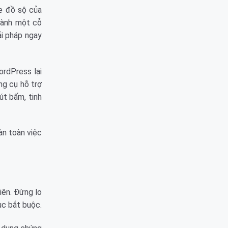
e đồ sộ của
hành một cỗ
ải pháp ngay
rdPress lại
ng cụ hỗ trợ
út bấm, tinh
àn toàn việc
iên. Đừng lo
ục bắt buộc.