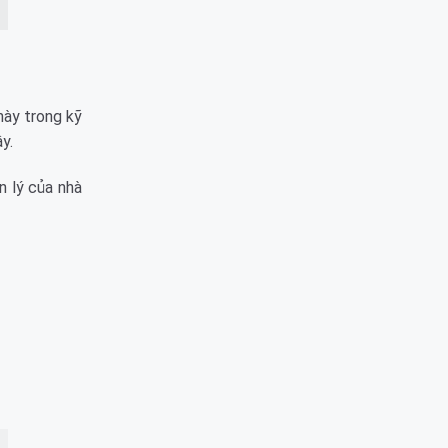
 này trong kỹ
y.
n lý của nhà