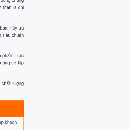
ử dụng chúng
 thân ra chi
bạn. Hãy ưu
à tiêu chuẩn
ản phẩm. Tốc
 dùng sẽ lập
g chất lượng
ệp khách