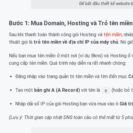
Để bắt đầu thiết kế website
Bước 1: Mua Domain, Hosting và Trỏ tên miền
Sau khi thanh toán thành công gói Hosting và
tên miền
, nhi
thuật gọi là
trỏ tên miền về địa chỉ IP của máy chủ
. Nó g
Nếu bạn mua tên miền ở một nơi (ví dụ Bkns) và Hosting ở m
cung cấp tên miền. Quá trình này diễn ra rất nhanh chóng:
Đăng nhập vào trang quản trị tên miền và tìm đến mục
C
Tạo một
bản ghi A (A Record)
với tên là
(hoặc bỏ t
@
Nhập dải số IP của gói Hosting bạn vừa mua vào ô
Giá tr
(Lưu ý: Thời gian cập nhật DNS toàn cầu có thể mất từ 5 phút