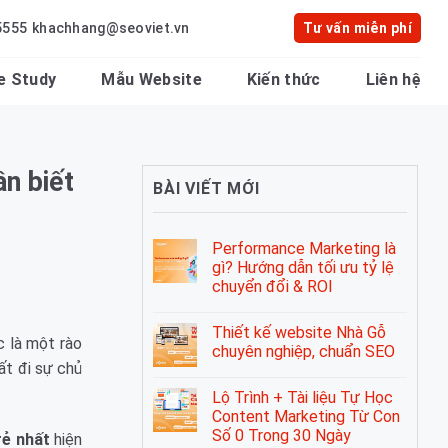
5555
khachhang@seoviet.vn
Tư vấn miễn phí
e Study
Mẫu Website
Kiến thức
Liên hệ
n biết
BÀI VIẾT MỚI
Performance Marketing là
gì? Hướng dẫn tối ưu tỷ lệ
chuyển đổi & ROI
Thiết kế website Nhà Gỗ
c là một rào
chuyên nghiệp, chuẩn SEO
ất đi sự chủ
Lộ Trình + Tài liệu Tự Học
Content Marketing Từ Con
Số 0 Trong 30 Ngày
rẻ nhất
hiện