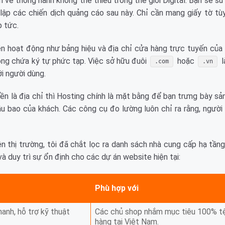
 vé thông hành không thể thiếu trong thế giới Digital. Bạn sẽ s
lập các chiến dịch quảng cáo sau này. Chỉ cần mang giấy tờ tùy
p tức.
n hoạt động như bảng hiệu và địa chỉ cửa hàng trực tuyến của 
hông chứa ký tự phức tạp. Việc sở hữu đuôi
hoặc
l
.com
.vn
i người dùng.
n là địa chỉ thì Hosting chính là mặt bằng để bạn trưng bày s
u bao của khách. Các công cụ đo lường luôn chỉ ra rằng, người
 thị trường, tôi đã chắt lọc ra danh sách nhà cung cấp hạ tần
và duy trì sự ổn định cho các dự án website hiện tại:
Phù hợp với
anh, hỗ trợ kỹ thuật
Các chủ shop nhắm mục tiêu 100% t
hàng tại Việt Nam.