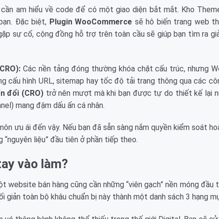
cần am hiểu về code để có một giao diện bắt mắt. Kho Them
ạn. Đặc biệt,
Plugin WooCommerce
sẽ hô biến trang web t
gặp sự cố, cộng đồng hỗ trợ trên toàn cầu sẽ giúp bạn tìm ra gi
(CRO):
Các nền tảng đóng thường khóa chặt cấu trúc, nhưng Wo
ng cấu hình URL, sitemap hay tốc độ tải trang thông qua các cô
ển đổi (CRO)
trở nên mượt mà khi bạn được tự do thiết kế lại n
nnel) mang đậm dấu ấn cá nhân.
n môn ưu ái đến vậy. Nếu bạn đã sẵn sàng nắm quyền kiểm soát ho
 “nguyên liệu” đầu tiên ở phần tiếp theo.
tay vào làm?
một website bán hàng cũng cần những “viên gạch” nền móng đầu t
tối giản toàn bộ khâu chuẩn bị này thành một danh sách 3 hạng m