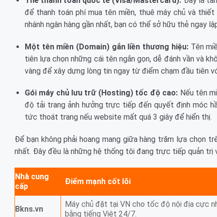
Thẻ thanh toán quốc tế (Visa/Mastercard):
Đây là tấm
để thanh toán phí mua tên miền, thuê máy chủ và thiết 
nhánh ngân hàng gần nhất, bạn có thể sở hữu thẻ ngay lậ
Một tên miền (Domain) gắn liền thương hiệu:
Tên miề
tiên lựa chọn những cái tên ngắn gọn, dễ đánh vần và k
vàng để xây dựng lòng tin ngay từ điểm chạm đầu tiên vớ
Gói máy chủ lưu trữ (Hosting) tốc độ cao:
Nếu tên miề
độ tải trang ảnh hưởng trực tiếp đến quyết định móc hầ
tức thoát trang nếu website mất quá 3 giây để hiển thị.
Để bạn không phải hoang mang giữa hàng trăm lựa chọn trên
nhất. Đây đều là những hệ thống tôi đang trực tiếp quản trị 
Nhà cung
Điểm mạnh cốt lõi
cấp
Máy chủ đặt tại VN cho tốc độ nội địa cực nh
Bkns.vn
bằng tiếng Việt 24/7.