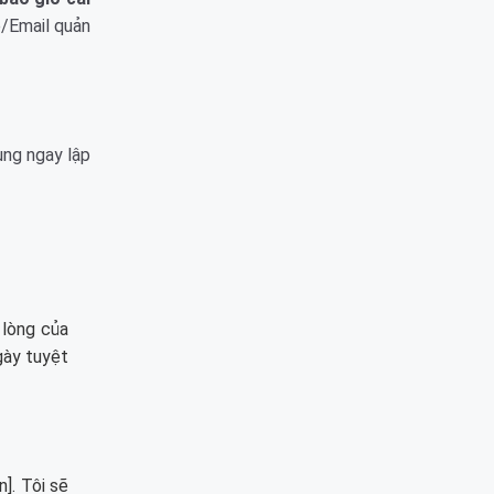
e/Email quản
ng ngay lập
 lòng của
gày tuyệt
n]. Tôi sẽ