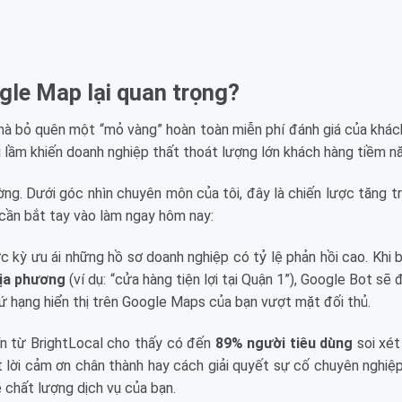
ogle Map lại quan trọng?
à bỏ quên một “mỏ vàng” hoàn toàn miễn phí đánh giá của khác
i lầm khiến doanh nghiệp thất thoát lượng lớn khách hàng tiềm n
ường. Dưới góc nhìn chuyên môn của tôi, đây là chiến lược tăng 
n cần bắt tay vào làm ngay hôm nay:
kỳ ưu ái những hồ sơ doanh nghiệp có tỷ lệ phản hồi cao. Khi 
địa phương
(ví dụ: “cửa hàng tiện lợi tại Quận 1”), Google Bot sẽ
hứ hạng hiển thị trên Google Maps của bạn vượt mặt đối thủ.
n từ BrightLocal cho thấy có đến
89% người tiêu dùng
soi xét
ột lời cảm ơn chân thành hay cách giải quyết sự cố chuyên nghiệ
 chất lượng dịch vụ của bạn.