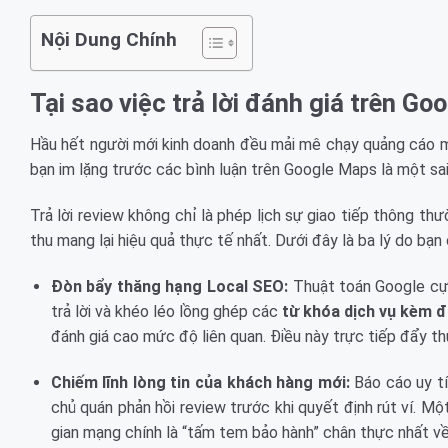
Nội Dung Chính
Tại sao việc trả lời đánh giá trên Go
Hầu hết người mới kinh doanh đều mải mê chạy quảng cáo m
bạn im lặng trước các bình luận trên Google Maps là một sa
Trả lời review không chỉ là phép lịch sự giao tiếp thông th
thu mang lại hiệu quả thực tế nhất. Dưới đây là ba lý do bạ
Đòn bẩy thăng hạng Local SEO:
Thuật toán Google cực 
trả lời và khéo léo lồng ghép các
từ khóa dịch vụ kèm 
đánh giá cao mức độ liên quan. Điều này trực tiếp đẩy t
Chiếm lĩnh lòng tin của khách hàng mới:
Báo cáo uy tí
chủ quán phản hồi review trước khi quyết định rút ví. M
gian mạng chính là “tấm tem bảo hành” chân thực nhất về