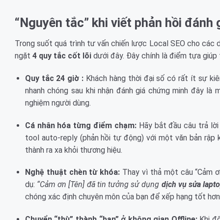
“Nguyên tắc” khi viết phản hồi đánh
Trong suốt quá trình tư vấn chiến lược Local SEO cho các 
ngặt
4 quy tắc cốt lõi
dưới đây. Đây chính là điểm tựa giúp 
Quy tắc 24 giờ :
Khách hàng thời đại số có rất ít sự ki
nhanh chóng sau khi nhận đánh giá chứng minh đây là m
nghiệm người dùng.
Cá nhân hóa từng điểm chạm:
Hãy bắt đầu câu trả lờ
tool auto-reply (phản hồi tự động) với một văn bản rập
thành ra xa khỏi thương hiệu.
Nghệ thuật chèn từ khóa:
Thay vì thả một câu “Cảm ơn
dụ:
“Cảm ơn [Tên] đã tin tưởng sử dụng
dịch vụ sửa lapto
chóng xác định chuyên môn của bạn để xếp hạng tốt hơn
Chuyển “thù” thành “bạn” ở không gian Offline:
Khi đố