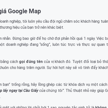
 giá Google Map
doanh nghiệp, tôi luôn yêu cầu đội ngũ chăm sóc khách hàng tuâ
thương hiệu của bạn trở nên khác biệt.
ên nhẫn. Đừng bao giờ để họ chờ đợi phản hồi quá 1 ngày. Việc b
ột doanh nghiệp đang “sống”, luôn túc trực và thực sự quan t
i bằng cách
gọi đúng tên
của vị khách đó. Tuyệt đối loại bỏ th
 khuôn cho hàng trăm người. Sự hời hợt này sẽ vô tình đẩy khác
 bạn” trống rỗng, hãy lồng ghép các từ khóa dịch vụ một cách 
p lấy ngay tại Cầu Giấy
của chúng tôi”
. Thủ thuật nhỏ này giúp 
.
i mặt với những lời chửi bới 1 sao, nguyên tắc sinh tử là
không 