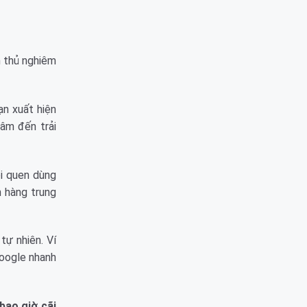
n thủ nghiêm
ạn xuất hiện
âm đến trải
ói quen dùng
h hàng trung
tự nhiên. Ví
Google nhanh
bao giờ cãi