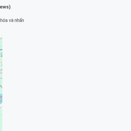
iews)
.
khóa và nhấn