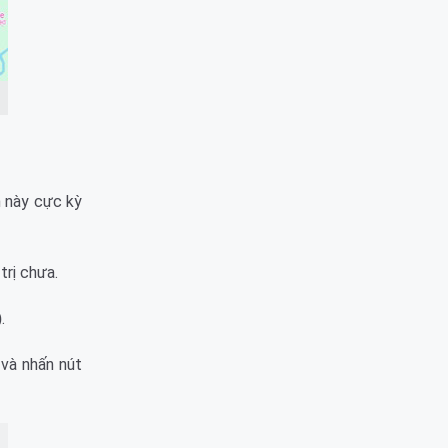
h này cực kỳ
trị chưa.
)
.
 và nhấn nút