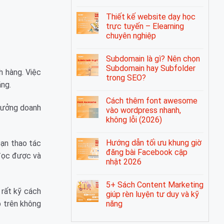
Thiết kế website dạy học
trực tuyến – Elearning
chuyên nghiệp
Subdomain là gì? Nên chọn
Subdomain hay Subfolder
h hàng. Việc
trong SEO?
ăng.
Cách thêm font awesome
trưởng doanh
vào wordpress nhanh,
không lỗi (2026)
Hướng dẫn tối ưu khung giờ
bạn thao tác
đăng bài Facebook cập
 đọc được và
nhật 2026
5+ Sách Content Marketing
 rất kỹ cách
giúp rèn luyện tư duy và kỹ
năng
p trên không