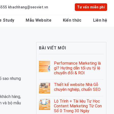
5555
khachhang@seoviet.vn
Tư vấn miễn phí
e Study
Mẫu Website
Kiến thức
Liên hệ
BÀI VIẾT MỚI
Performance Marketing là
gì? Hướng dẫn tối ưu tỷ lệ
chuyển đổi & ROI
5 sao nhưng
Thiết kế website Nhà Gỗ
chuyên nghiệp, chuẩn SEO
 khách hàng,
Lộ Trình + Tài liệu Tự Học
nh và bộ mẫu
Content Marketing Từ Con
Số 0 Trong 30 Ngày