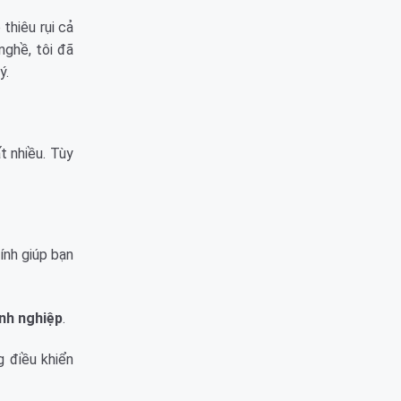
thiêu rụi cả
nghề, tôi đã
ý.
t nhiều. Tùy
ính giúp bạn
anh nghiệp
.
 điều khiển