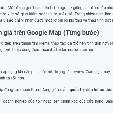
ước:
Một đánh giá 1 sao nếu bị bỏ ngỏ sẽ giống như đốm lửa nhỏ 
ức xúc sẽ giúp kiểm soát rủi ro triệt để. Trong nhiều năm làm 
iá 5 sao
chỉ vì nhận được một lời xin lỗi kịp thời và thấu tình đạt l
h giá trên Google Map (Từng bước)
c tiếp trên thanh tìm kiếm), thao tác đã trở nên tinh gọn hơn rấ
g loạt, hoặc dùng điện thoại để trả lời mọi lúc mọi nơi.
áp dụng khi cần phản hồi một lượng lớn review. Giao diện máy t
nh tả tốt hơn.
p đúng tài khoản Gmail đang giữ quyền
quản trị viên hồ sơ do
“doanh nghiệp của tôi” hoặc tên chính xác của cửa hàng. Bảng