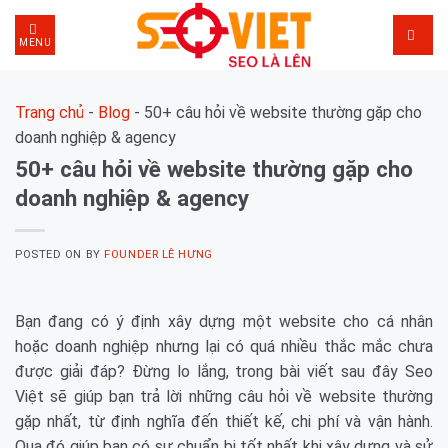
Skip
to
MENU
content
Trang chủ
-
Blog
-
50+ câu hỏi về website thường gặp cho
doanh nghiệp & agency
50+ câu hỏi về website thường gặp cho
doanh nghiệp & agency
POSTED ON
BY
FOUNDER LÊ HƯNG
Bạn đang có ý định xây dựng một website cho cá nhân
hoặc doanh nghiệp nhưng lại có quá nhiều thắc mắc chưa
được giải đáp? Đừng lo lắng, trong bài viết sau đây Seo
Việt sẽ giúp bạn trả lời những câu hỏi về website thường
gặp nhất, từ định nghĩa đến thiết kế, chi phí và vận hành.
Qua đó giúp bạn có sự chuẩn bị tốt nhất khi xây dựng và sử