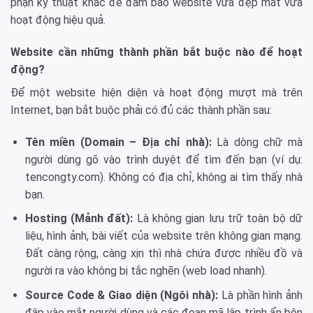
phận kỹ thuật khác để đảm bảo website vừa đẹp mắt vừa
hoạt động hiệu quả.
Website cần những thành phần bắt buộc nào để hoạt
động?
Để một website hiện diện và hoạt động mượt mà trên
Internet, bạn bắt buộc phải có đủ các thành phần sau:
Tên miền (Domain – Địa chỉ nhà):
Là dòng chữ mà
người dùng gõ vào trình duyệt để tìm đến bạn (ví dụ:
tencongty.com). Không có địa chỉ, không ai tìm thấy nhà
bạn.
Hosting (Mảnh đất):
Là không gian lưu trữ toàn bộ dữ
liệu, hình ảnh, bài viết của website trên không gian mạng.
Đất càng rộng, càng xịn thì nhà chứa được nhiều đồ và
người ra vào không bị tắc nghẽn (web load nhanh).
Source Code & Giao diện (Ngôi nhà):
Là phần hình ảnh
đập vào mắt người dùng và các đoạn mã lập trình ẩn bên