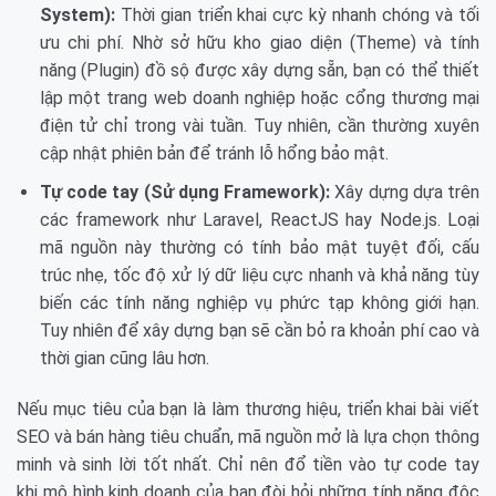
System):
Thời gian triển khai cực kỳ nhanh chóng và tối
ưu chi phí. Nhờ sở hữu kho giao diện (Theme) và tính
năng (Plugin) đồ sộ được xây dựng sẵn, bạn có thể thiết
lập một trang web doanh nghiệp hoặc cổng thương mại
điện tử chỉ trong vài tuần. Tuy nhiên, cần thường xuyên
cập nhật phiên bản để tránh lỗ hổng bảo mật.
Tự code tay (Sử dụng Framework):
Xây dựng dựa trên
các framework như Laravel, ReactJS hay Node.js. Loại
mã nguồn này thường có tính bảo mật tuyệt đối, cấu
trúc nhẹ, tốc độ xử lý dữ liệu cực nhanh và khả năng tùy
biến các tính năng nghiệp vụ phức tạp không giới hạn.
Tuy nhiên để xây dựng bạn sẽ cần bỏ ra khoản phí cao và
thời gian cũng lâu hơn.
Nếu mục tiêu của bạn là làm thương hiệu, triển khai bài viết
SEO và bán hàng tiêu chuẩn, mã nguồn mở là lựa chọn thông
minh và sinh lời tốt nhất. Chỉ nên đổ tiền vào tự code tay
khi mô hình kinh doanh của bạn đòi hỏi những tính năng độc