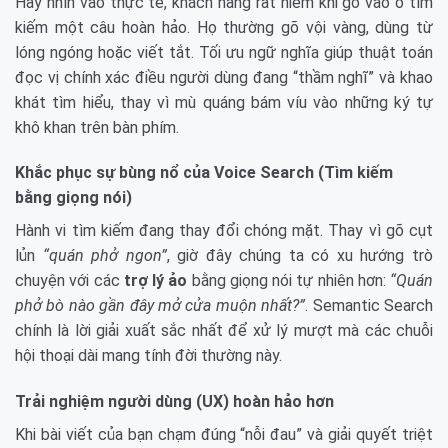
Hãy nhìn vào thực tế, khách hàng rất hiếm khi gõ vào ô tìm
kiếm một câu hoàn hảo. Họ thường gõ vội vàng, dùng từ
lóng ngóng hoặc viết tắt. Tối ưu ngữ nghĩa giúp thuật toán
đọc vị chính xác điều người dùng đang “thầm nghĩ” và khao
khát tìm hiểu, thay vì mù quáng bám víu vào những ký tự
khô khan trên bàn phím.
Khắc phục sự bùng nổ của Voice Search (Tìm kiếm
bằng giọng nói)
Hành vi tìm kiếm đang thay đổi chóng mặt. Thay vì gõ cụt
lủn
“quán phở ngon”
, giờ đây chúng ta có xu hướng trò
chuyện với các
trợ lý ảo
bằng giọng nói tự nhiên hơn:
“Quán
phở bò nào gần đây mở cửa muộn nhất?”
. Semantic Search
chính là lời giải xuất sắc nhất để xử lý mượt mà các chuỗi
hội thoại dài mang tính đời thường này.
Trải nghiệm người dùng (UX) hoàn hảo hơn
Khi bài viết của bạn chạm đúng “nỗi đau” và giải quyết triệt