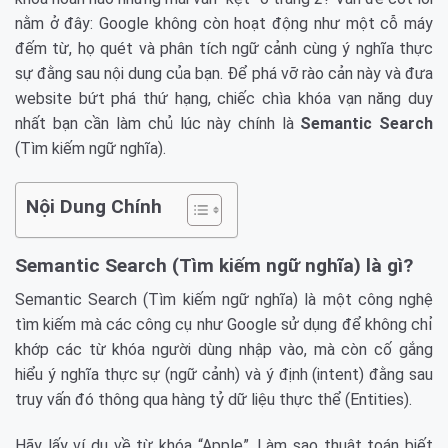
nằm ở đây: Google không còn hoạt động như một cỗ máy
đếm từ, họ quét và phân tích ngữ cảnh cùng ý nghĩa thực
sự đằng sau nội dung của bạn. Để phá vỡ rào cản này và đưa
website bứt phá thứ hạng, chiếc chìa khóa vạn năng duy
nhất bạn cần làm chủ lúc này chính là
Semantic Search
(Tìm kiếm ngữ nghĩa).
Nội Dung Chính
Semantic Search (Tìm kiếm ngữ nghĩa) là gì?
Semantic Search (Tìm kiếm ngữ nghĩa) là một công nghệ
tìm kiếm mà các công cụ như Google sử dụng để không chỉ
khớp các từ khóa người dùng nhập vào, mà còn cố gắng
hiểu ý nghĩa thực sự (ngữ cảnh) và ý định (intent) đằng sau
truy vấn đó thông qua hàng tỷ dữ liệu thực thể (Entities).
Hãy lấy ví dụ về từ khóa “Apple”. Làm sao thuật toán biết