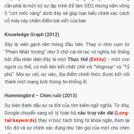
cần phải là một kỹ sư lập trình để làm SEO, nhưng nắm vững
5 “cột mốc vàng” dưới đây sẽ giúp bạn hiểu chính xác cách
cỗ máy này chấm điểm bài viết của bạn
Knowledge Graph (2012)
Đây là viên gạch nền móng đầu tiên. Thay vì nhìn cụm từ
“Phạm Nhật Vượng” như 3 chữ cái rời rạc vô nghĩa, hệ thống
bắt đầu nhận diện đây là một
Thực thể (
Entity
)
– một con
người cụ thể, có mối liên kết chặt chẽ với “Vingroup” và “Tỷ
phú”. Mọi sự vật, sự việc, địa điểm chính thức được kết nối
thành một mạng lưới thông tin khổng lồ.
Hummingbird – Chim ruồi (2013)
Sự kiện đánh dấu sự ra đời của tìm kiếm ngữ nghĩa. Từ đây,
Google chuyển sang xử lý toàn bộ
câu truy vấn dài (
Long-
tail keywords
)
thay vì bóc tách từng từ khóa ngắn, đem lại
tốc độ và sự chính xác đúng như tên gọi của một chú chim