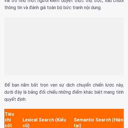
vai trò như một người kiểm duyệt thực thụ: đọc, xâu chuỗi
thông tin và đánh giá toàn bộ bức tranh nội dung.
Để bạn nắm bắt trọn vẹn sự dịch chuyển chiến lược này,
dưới đây là bảng đối chiếu những điểm khác biệt mang tính
quyết định:
Tiêu
chí
Lexical Search (Kiểu
Semantic Search (Hiện
cốt
cũ)
tại)