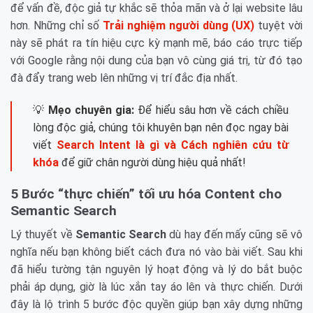
để vấn đề, độc giả tự khắc sẽ thỏa mãn và ở lại website lâu
hơn. Những chỉ số
Trải nghiệm người dùng (UX)
tuyệt vời
này sẽ phát ra tín hiệu cực kỳ mạnh mẽ, báo cáo trực tiếp
với Google rằng nội dung của bạn vô cùng giá trị, từ đó tạo
đà đẩy trang web lên những vị trí đắc địa nhất.
💡
Mẹo chuyên gia:
Để hiểu sâu hơn về cách chiều
lòng độc giả, chúng tôi khuyên bạn nên đọc ngay bài
viết
Search Intent là gì và Cách nghiên cứu từ
khóa
để giữ chân người dùng hiệu quả nhất!
5 Bước “thực chiến” tối ưu hóa Content cho
Semantic Search
Lý thuyết về
Semantic Search
dù hay đến mấy cũng sẽ vô
nghĩa nếu bạn không biết cách đưa nó vào bài viết. Sau khi
đã hiểu tường tận nguyên lý hoạt động và lý do bắt buộc
phải áp dụng, giờ là lúc xắn tay áo lên và thực chiến. Dưới
đây là lộ trình 5 bước độc quyền giúp bạn xây dựng những