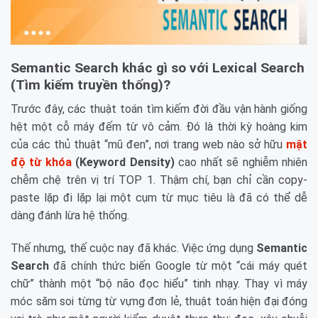
Semantic Search khác gì so với Lexical Search
(Tìm kiếm truyền thống)?
Trước đây, các thuật toán tìm kiếm đời đầu vận hành giống
hệt một cỗ máy đếm từ vô cảm. Đó là thời kỳ hoàng kim
của các thủ thuật “mũ đen”, nơi trang web nào sở hữu
mật
độ từ khóa
(Keyword Density)
cao nhất sẽ nghiễm nhiên
chễm chệ trên vị trí TOP 1. Thậm chí, bạn chỉ cần copy-
paste lặp đi lặp lại một cụm từ mục tiêu là đã có thể dễ
dàng đánh lừa hệ thống.
Thế nhưng, thế cuộc nay đã khác. Việc ứng dụng
Semantic
Search
đã chính thức biến Google từ một “cái máy quét
chữ” thành một “bộ não đọc hiểu” tinh nhạy. Thay vì máy
móc săm soi từng từ vựng đơn lẻ, thuật toán hiện đại đóng