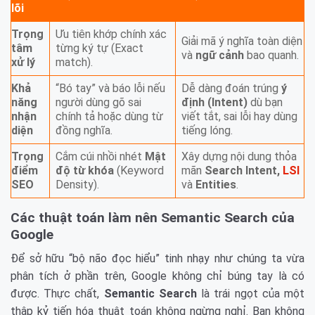
lõi
Trọng
Ưu tiên khớp chính xác
Giải mã ý nghĩa toàn diện
tâm
từng ký tự (Exact
và
ngữ cảnh
bao quanh.
xử lý
match).
Khả
“Bó tay” và báo lỗi nếu
Dễ dàng đoán trúng
ý
năng
người dùng gõ sai
định (Intent)
dù bạn
nhận
chính tả hoặc dùng từ
viết tắt, sai lỗi hay dùng
diện
đồng nghĩa.
tiếng lóng.
Trọng
Cắm cúi nhồi nhét
Mật
Xây dựng nội dung thỏa
điểm
độ từ khóa
(Keyword
mãn
Search Intent,
LSI
SEO
Density).
và
Entities
.
Các thuật toán làm nên Semantic Search của
Google
Để sở hữu “bộ não đọc hiểu” tinh nhạy như chúng ta vừa
phân tích ở phần trên, Google không chỉ búng tay là có
được. Thực chất,
Semantic Search
là trái ngọt của một
thập kỷ tiến hóa thuật toán không ngừng nghỉ. Bạn không