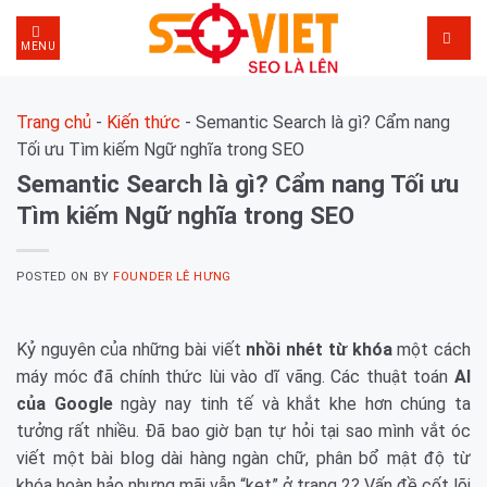
Skip
to
MENU
content
Trang chủ
-
Kiến thức
-
Semantic Search là gì? Cẩm nang
Tối ưu Tìm kiếm Ngữ nghĩa trong SEO
Semantic Search là gì? Cẩm nang Tối ưu
Tìm kiếm Ngữ nghĩa trong SEO
POSTED ON
BY
FOUNDER LÊ HƯNG
Kỷ nguyên của những bài viết
nhồi nhét từ khóa
một cách
máy móc đã chính thức lùi vào dĩ vãng. Các thuật toán
AI
của Google
ngày nay tinh tế và khắt khe hơn chúng ta
tưởng rất nhiều. Đã bao giờ bạn tự hỏi tại sao mình vắt óc
viết một bài blog dài hàng ngàn chữ, phân bổ mật độ từ
khóa hoàn hảo nhưng mãi vẫn “kẹt” ở trang 2? Vấn đề cốt lõi