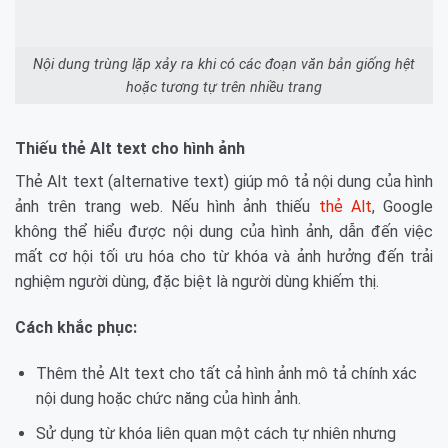
Nội dung trùng lặp xảy ra khi có các đoạn văn bản giống hệt
hoặc tương tự trên nhiều trang
Thiếu thẻ Alt text cho hình ảnh
Thẻ Alt text (alternative text) giúp mô tả nội dung của hình
ảnh trên trang web. Nếu hình ảnh thiếu
thẻ Alt
, Google
không thể hiểu được nội dung của hình ảnh, dẫn đến việc
mất cơ hội tối ưu hóa cho từ khóa và ảnh hưởng đến trải
nghiệm người dùng, đặc biệt là người dùng khiếm thị.
Cách khắc phục:
Thêm thẻ Alt text cho tất cả hình ảnh mô tả chính xác
nội dung hoặc chức năng của hình ảnh.
Sử dụng từ khóa liên quan một cách tự nhiên nhưng