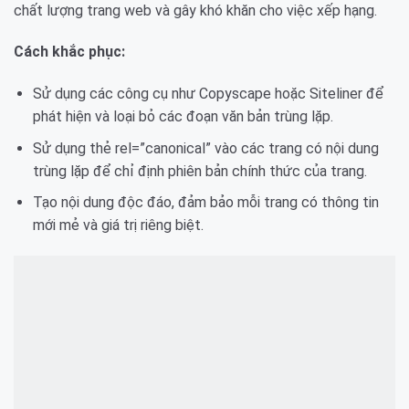
chất lượng trang web và gây khó khăn cho việc xếp hạng.
Cách khắc phục:
Sử dụng các công cụ như Copyscape hoặc Siteliner để
phát hiện và loại bỏ các đoạn văn bản trùng lặp.
Sử dụng thẻ rel=”canonical” vào các trang có nội dung
trùng lặp để chỉ định phiên bản chính thức của trang.
Tạo nội dung độc đáo, đảm bảo mỗi trang có thông tin
mới mẻ và giá trị riêng biệt.