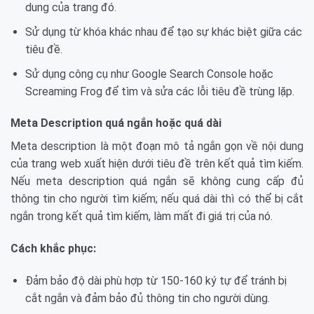
dung của trang đó.
Sử dụng từ khóa khác nhau để tạo sự khác biệt giữa các
tiêu đề.
Sử dụng công cụ như Google Search Console hoặc
Screaming Frog để tìm và sửa các lỗi tiêu đề trùng lặp.
Meta Description quá ngắn hoặc quá dài
Meta description là một đoạn mô tả ngắn gọn về nội dung
của trang web xuất hiện dưới tiêu đề trên kết quả tìm kiếm.
Nếu meta description quá ngắn sẽ không cung cấp đủ
thông tin cho người tìm kiếm; nếu quá dài thì có thể bị cắt
ngắn trong kết quả tìm kiếm, làm mất đi giá trị của nó.
Cách khắc phục:
Đảm bảo độ dài phù hợp từ 150-160 ký tự để tránh bị
cắt ngắn và đảm bảo đủ thông tin cho người dùng.