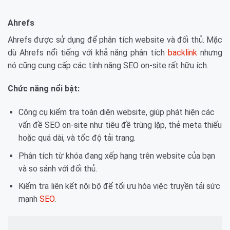
Ahrefs
Ahrefs được sử dụng để phân tích website và đối thủ. Mặc
dù Ahrefs nổi tiếng với khả năng phân tích
backlink
nhưng
nó cũng cung cấp các tính năng SEO on-site rất hữu ích.
Chức năng nổi bật:
Công cụ kiểm tra toàn diện website, giúp phát hiện các
vấn đề SEO on-site như tiêu đề trùng lặp, thẻ meta thiếu
hoặc quá dài, và tốc độ tải trang.
Phân tích từ khóa đang xếp hạng trên website của bạn
và so sánh với đối thủ.
Kiểm tra liên kết nội bộ để tối ưu hóa việc truyền tải sức
mạnh
SEO
.