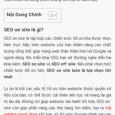
Nội Dung Chính
SEO on site là gì?
SEO on site là tập hợp các chiến lược tối ưu hóa được thực
hiện trực tiếp trên website của bạn nhằm nâng cao chất
lượng tổng thể, giúp trang web thân thiện hơn với Google và
người dùng. Khi triển khai SEO, bạn sẽ thường nghe đến hai
khái niệm:
SEO on site
và
SEO off site
. Nếu phải chọn một
chiến lược để ưu tiên,
SEO on site luôn là lựa chọn tốt
nhất
.
Lý do là bởi các yếu tố tối ưu trên website thuộc quyền sở
hữu của bạn, có thể được cải thiện liên tục và mang lại giá
trị lâu dài. Không chỉ giúp website vận hành tốt hơn, SEO on-
site còn góp phần nâng cao thứ hạng tìm kiếm, tạo ra
trải
nghiệm người dùng
tốt hơn, từ đó giúp Google đánh giá cao