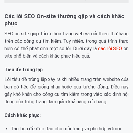
Các lỗi SEO On-site thường gặp và cách khắc
phục
SEO on site giúp tối ưu hóa trang web và cải thiện thứ hạng
trên các công cụ tìm kiếm. Tuy nhiên, trong quá trình thực
hiện có thể phát sinh một số lỗi. Dưới đây là
các lỗi SEO
on
site phổ biến và cách khắc phục hiệu quả:
Tiêu đề trùng lặp
Lỗi tiêu đề trùng lặp xảy ra khi nhiều trang trên website của
bạn có tiêu đề giống nhau hoặc quá tương đồng. Điều này
gây khó khăn cho công cụ tìm kiếm trong việc xác định nội
dung của từng trang, làm giảm khả năng xếp hạng.
Cách khắc phục:
Tạo tiêu đề độc đáo cho mỗi trang và phù hợp với nội