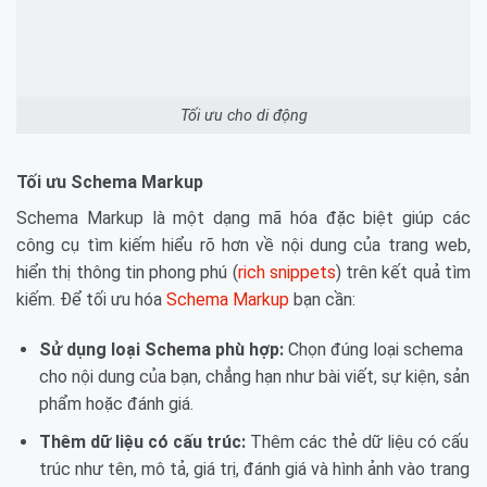
Tối ưu cho di động
Tối ưu Schema Markup
Schema Markup là một dạng mã hóa đặc biệt giúp các
công cụ tìm kiếm hiểu rõ hơn về nội dung của trang web,
hiển thị thông tin phong phú (
rich snippets
) trên kết quả tìm
kiếm. Để tối ưu hóa
Schema Markup
bạn cần:
Sử dụng loại Schema phù hợp:
Chọn đúng loại schema
cho nội dung của bạn, chẳng hạn như bài viết, sự kiện, sản
phẩm hoặc đánh giá.
Thêm dữ liệu có cấu trúc:
Thêm các thẻ dữ liệu có cấu
trúc như tên, mô tả, giá trị, đánh giá và hình ảnh vào trang