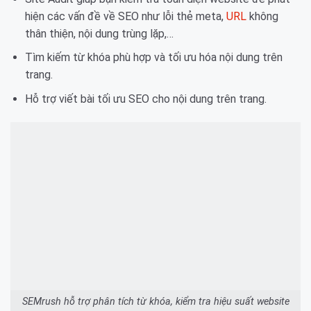
hiện các vấn đề về SEO như lỗi thẻ meta,
URL
không
thân thiện, nội dung trùng lặp,…
Tìm kiếm từ khóa phù hợp và tối ưu hóa nội dung trên
trang.
Hỗ trợ viết bài tối ưu SEO cho nội dung trên trang.
SEMrush hỗ trợ phân tích từ khóa, kiểm tra hiệu suất website