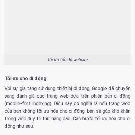
Tối ưu tốc độ website
Tối ưu cho di động
Với sự gia tăng sử dụng thiết bị di động, Google đã chuyển
sang đánh giá các trang web dựa trên phiên bản di động
(mobile-first indexing). Điều này có nghĩa là nếu trang web
của bạn không tối ưu hóa cho di động, bạn sẽ gặp khó khăn
trong việc duy trì thứ hạng cao. Các bước tối ưu hóa cho di
động như sau: