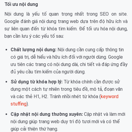
Tối ưu nội dung
Nội dung là yếu tố quan trọng nhất trong SEO on site.
Google đánh giá nội dung trang web dựa trên độ hữu ích và
sự liên quan đến từ khóa tìm kiếm. Để tối ưu hóa nội dung,
bạn cần lưu ý các yếu tố sau:
Chất lượng nội dung:
Nội dung cần cung cấp thông tin
có giá trị, dễ hiểu và hữu ích đối với người dùng. Google
ưu tiên các trang có nội dung dài, chi tiết và đáp ứng đầy
đủ yêu cầu tìm kiếm của người dùng.
Sử dụng từ khóa hợp lý:
Từ khóa chính cần được sử
dụng một cách tự nhiên trong tiêu đề, mô tả, đoạn văn
và các thẻ H1, H2. Tránh nhồi nhét từ khóa (
keyword
stuffing
).
Cập nhật nội dung thường xuyên:
Cập nhật và làm mới
nội dung giúp trang web duy trì độ tươi mới và có thể
giúp cải thiện thứ hạng.