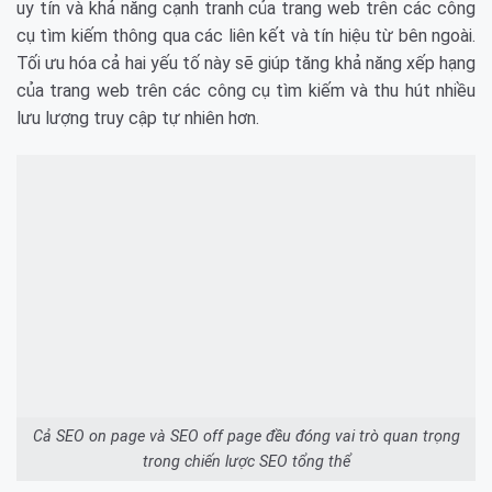
uy tín và khả năng cạnh tranh của trang web trên các công
cụ tìm kiếm thông qua các liên kết và tín hiệu từ bên ngoài.
Tối ưu hóa cả hai yếu tố này sẽ giúp tăng khả năng xếp hạng
của trang web trên các công cụ tìm kiếm và thu hút nhiều
lưu lượng truy cập tự nhiên hơn.
Cả SEO on page và SEO off page đều đóng vai trò quan trọng
trong chiến lược SEO tổng thể