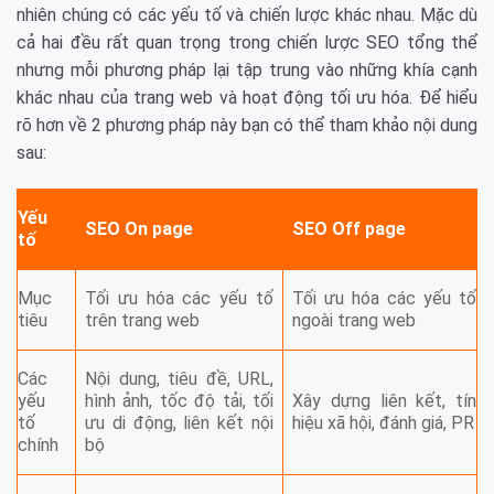
nhiên chúng có các yếu tố và chiến lược khác nhau. Mặc dù
cả hai đều rất quan trọng trong chiến lược SEO tổng thể
nhưng mỗi phương pháp lại tập trung vào những khía cạnh
khác nhau của trang web và hoạt động tối ưu hóa. Để hiểu
rõ hơn về 2 phương pháp này bạn có thể tham khảo nội dung
sau:
Yếu
SEO On page
SEO Off page
tố
Mục
Tối ưu hóa các yếu tố
Tối ưu hóa các yếu tố
tiêu
trên trang web
ngoài trang web
Các
Nội dung, tiêu đề, URL,
yếu
hình ảnh, tốc độ tải, tối
Xây dựng liên kết, tín
tố
ưu di động, liên kết nội
hiệu xã hội, đánh giá, PR
chính
bộ