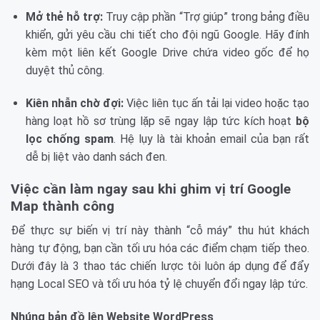
Mở thẻ hỗ trợ:
Truy cập phần “Trợ giúp” trong bảng điều
khiển, gửi yêu cầu chi tiết cho đội ngũ Google. Hãy đính
kèm một liên kết Google Drive chứa video gốc để họ
duyệt thủ công.
Kiên nhẫn chờ đợi:
Việc liên tục ấn tải lại video hoặc tạo
hàng loạt hồ sơ trùng lặp sẽ ngay lập tức kích hoạt
bộ
lọc chống spam
. Hệ lụy là tài khoản email của bạn rất
dễ bị liệt vào danh sách đen.
Việc cần làm ngay sau khi ghim vị trí Google
Map thành công
Để thực sự biến vị trí này thành “cỗ máy” thu hút khách
hàng tự động, bạn cần tối ưu hóa các điểm chạm tiếp theo.
Dưới đây là 3 thao tác chiến lược tôi luôn áp dụng để đẩy
hạng Local SEO và tối ưu hóa tỷ lệ chuyển đổi ngay lập tức.
Nhúng bản đồ lên Website WordPress