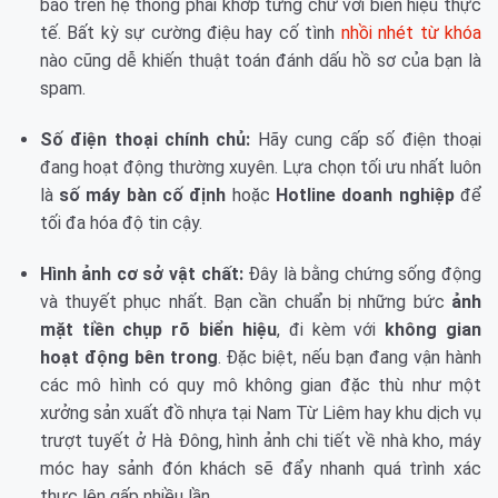
báo trên hệ thống phải khớp từng chữ với biển hiệu thực
tế. Bất kỳ sự cường điệu hay cố tình
nhồi nhét từ khóa
nào cũng dễ khiến thuật toán đánh dấu hồ sơ của bạn là
spam.
Số điện thoại chính chủ:
Hãy cung cấp số điện thoại
đang hoạt động thường xuyên. Lựa chọn tối ưu nhất luôn
là
số máy bàn cố định
hoặc
Hotline doanh nghiệp
để
tối đa hóa độ tin cậy.
Hình ảnh cơ sở vật chất:
Đây là bằng chứng sống động
và thuyết phục nhất. Bạn cần chuẩn bị những bức
ảnh
mặt tiền chụp rõ biển hiệu
, đi kèm với
không gian
hoạt động bên trong
. Đặc biệt, nếu bạn đang vận hành
các mô hình có quy mô không gian đặc thù như một
xưởng sản xuất đồ nhựa tại Nam Từ Liêm hay khu dịch vụ
trượt tuyết ở Hà Đông, hình ảnh chi tiết về nhà kho, máy
móc hay sảnh đón khách sẽ đẩy nhanh quá trình xác
thực lên gấp nhiều lần.