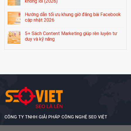
không lỗi (2026)
Hướng dẫn tối ưu khung giờ đăng bài Facebook
cập nhật 2026
5+ Sách Content Marketing giúp rèn luyện tư
duy và kỹ năng
CÔNG TY TNHH GIẢI PHÁP CÔNG NGHỆ SEO VIỆT