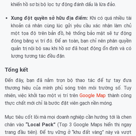
khiến hồ sơ bị bộ lọc tự động đánh dấu là lừa đảo.
Xung đột quyền sở hữu địa điểm:
Khi có quá nhiều tài
khoản cá nhân cùng lúc gửi yêu cầu xác nhận làm chủ
một tọa độ trên bản đồ, hệ thống bảo mật sẽ tự động
đóng băng vị trí đó. Để an toàn, bạn chỉ nên phân quyền
quản trị nội bộ sau khi hồ sơ đã hoạt động ổn định và có
lượng tương tác đều đặn.
Tổng kết
Đến đây, bạn đã nắm trọn bộ thao tác để tự tay đưa
thương hiệu của mình phủ sóng trên môi trường số. Tuy
nhiên, việc khởi tạo một vị trí trên
Google Map
thành công
thực chất mới chỉ là bước đặt viên gạch nền móng.
Mục tiêu cốt lõi mà mọi doanh nghiệp cần hướng tới là chen
chân vào
“Local Pack”
(Top 3 Google Maps hiển thị ngay
trang đầu tiên). Để trụ vững ở “khu đất vàng” này và vượt