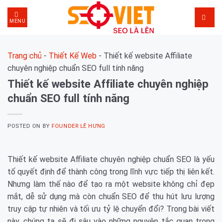
Skip
to
MENU
content
Trang chủ
-
Thiết Kế Web
-
Thiết kế website Affiliate
chuyên nghiệp chuẩn SEO full tính năng
Thiết kế website Affiliate chuyên nghiệp
chuẩn SEO full tính năng
POSTED ON
BY
FOUNDER LÊ HƯNG
Thiết kế website Affiliate chuyên nghiệp chuẩn SEO là yếu
tố quyết định để thành công trong lĩnh vực tiếp thị liên kết.
Nhưng làm thế nào để tạo ra một website không chỉ đẹp
mắt, dễ sử dụng mà còn chuẩn SEO để thu hút lưu lượng
truy cập tự nhiên và tối ưu tỷ lệ chuyển đổi? Trong bài viết
này, chúng ta sẽ đi sâu vào những nguyên tắc quan trọng