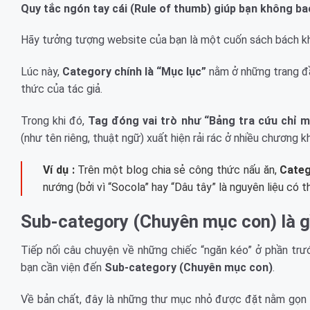
Quy tắc ngón tay cái (Rule of thumb) giúp bạn không ba
Hãy tưởng tượng website của bạn là một cuốn sách bách kh
Lúc này,
Category chính là “Mục lục”
nằm ở những trang đầ
thức của tác giả.
Trong khi đó,
Tag đóng vai trò như “Bảng tra cứu chỉ m
(như tên riêng, thuật ngữ) xuất hiện rải rác ở nhiều chương
Ví dụ :
Trên một blog chia sẻ công thức nấu ăn,
Cate
nướng (bởi vì “Socola” hay “Dâu tây” là nguyên liệu có 
Sub-category (Chuyên mục con) là g
Tiếp nối câu chuyện về những chiếc “ngăn kéo” ở phần trướ
bạn cần viện đến
Sub-category (Chuyên mục con)
.
Về bản chất, đây là những thư mục nhỏ được đặt nằm gọn 