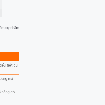
điểm sự nhầm
iểu tiết cụ
 dung mà
 không có