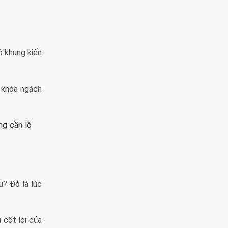
ộ khung kiến
 khóa ngách
ng cần lò
u? Đó là lúc
cốt lõi của