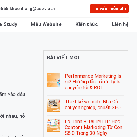
5555
khachhang@seoviet.vn
Tư vấn miễn phí
e Study
Mẫu Website
Kiến thức
Liên hệ
BÀI VIẾT MỚI
Performance Marketing là
gì? Hướng dẫn tối ưu tỷ lệ
chuyển đổi & ROI
hẩm vào đâu
Thiết kế website Nhà Gỗ
chuyên nghiệp, chuẩn SEO
ới nhau, hỗ
Lộ Trình + Tài liệu Tự Học
Content Marketing Từ Con
Số 0 Trong 30 Ngày