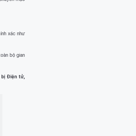
hính xác như
toàn bộ gian
bị Điện tử,