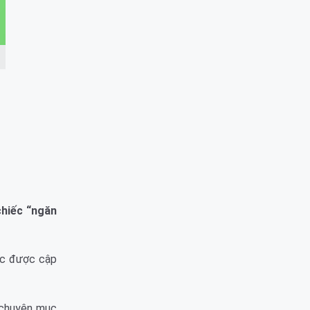
chiếc “ngăn
tục được cập
c chuyên mục