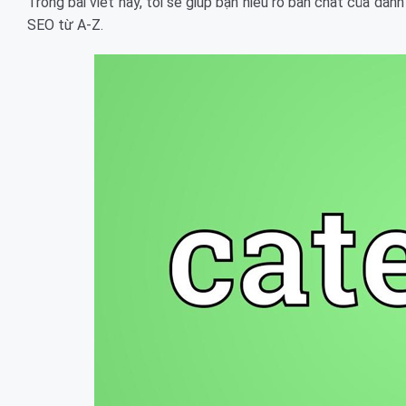
Trong bài viết này, tôi sẽ giúp bạn hiểu rõ bản chất của da
SEO từ A-Z.