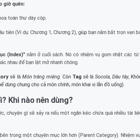
o giờ quên:
oa toàn thư dày cộp.
u tiên (Ví dụ: Chương 1, Chương 2), giúp bạn nắm bắt trọn vẹn b
ục (Index)”
nằm ở cuối sách. Nó có nhiệm vụ gom nhặt các từ
 khác nhau để bạn lật mở nhanh chóng.
gory
sẽ là
Món tráng miệng
. Còn
Tag
sẽ là
Socola
,
Dâu tây
, Khô
thể dùng chung cho cả món chính, món khai vị lẫn đồ uống).
ì? Khi nào nên dùng?
c, chuyện gì sẽ xảy ra nếu một ngăn kéo chứa quá nhiều tài liệ
bên trong một chuyên mục lớn hơn (Parent Category). Nhiệm vụ 