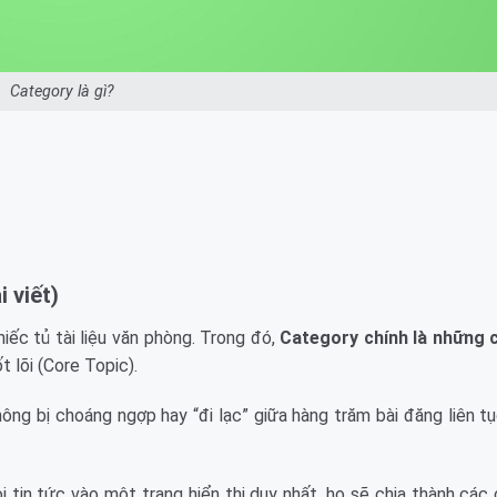
Category là gì?
 viết)
iếc tủ tài liệu văn phòng. Trong đó,
Category chính là những 
 lõi (Core Topic).
ông bị choáng ngợp hay “đi lạc” giữa hàng trăm bài đăng liên 
i tin tức vào một trang hiển thị duy nhất, họ sẽ chia thành cá