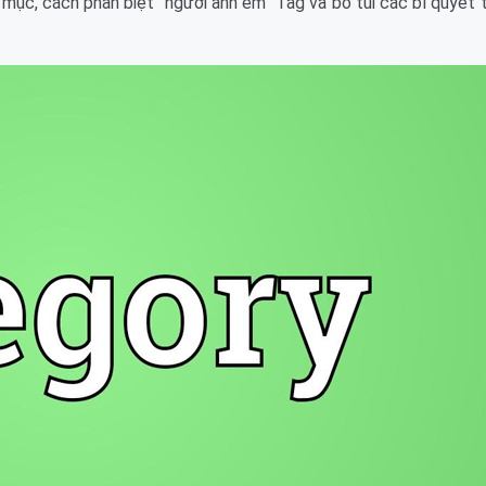
nh mục, cách phân biệt “người anh em” Tag và bỏ túi các bí quyết 