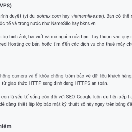
/VPS)
rình duyệt (ví dụ:
soimix.com
hay
vietnamlike.net
). Bạn có thể
ốc tế và trong nước như NameSilo hay bkns.vn.
n bộ hình ảnh, bài viết và mã nguồn của bạn. Tùy thuộc vào quy
ared Hosting cơ bản, hoặc tìm đến các dịch vụ cho thuê máy c
hống camera và ổ khóa chống trộm bảo vệ dữ liệu khách hàng
ite từ giao thức HTTP sang định dạng HTTPS an toàn.
 còn là yếu tố sống còn đối với SEO. Google luôn ưu tiên xếp 
ễ dàng thiết lập lớp bảo mật kỹ thuật số này ngay trên bảng đi
ghiệm