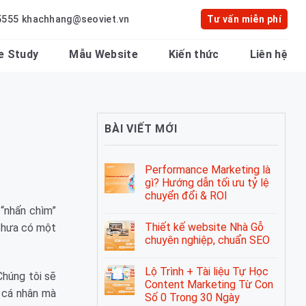
5555
khachhang@seoviet.vn
Tư vấn miễn phí
e Study
Mẫu Website
Kiến thức
Liên hệ
BÀI VIẾT MỚI
Performance Marketing là
gì? Hướng dẫn tối ưu tỷ lệ
chuyển đổi & ROI
 “nhấn chìm”
Thiết kế website Nhà Gỗ
 chưa có một
chuyên nghiệp, chuẩn SEO
Lộ Trình + Tài liệu Tự Học
Chúng tôi sẽ
Content Marketing Từ Con
 cá nhân mà
Số 0 Trong 30 Ngày