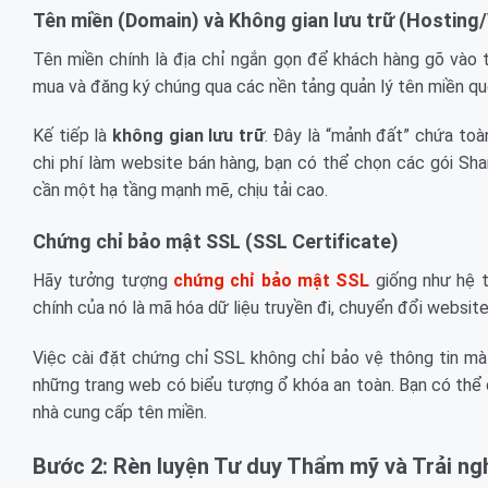
Tên miền (Domain) và Không gian lưu trữ (Hosting
Tên miền chính là địa chỉ ngắn gọn để khách hàng gõ vào t
mua và đăng ký chúng qua các nền tảng quản lý tên miền qu
Kế tiếp là
không gian lưu trữ
. Đây là “mảnh đất” chứa toà
chi phí làm website bán hàng, bạn có thể chọn các gói Sh
cần một hạ tầng mạnh mẽ, chịu tải cao.
Chứng chỉ bảo mật SSL (SSL Certificate)
Hãy tưởng tượng
chứng chỉ bảo mật SSL
giống như hệ t
chính của nó là mã hóa dữ liệu truyền đi, chuyển đổi webs
Việc cài đặt chứng chỉ SSL không chỉ bảo vệ thông tin mà
những trang web có biểu tượng ổ khóa an toàn. Bạn có thể d
nhà cung cấp tên miền.
Bước 2: Rèn luyện Tư duy Thẩm mỹ và Trải n