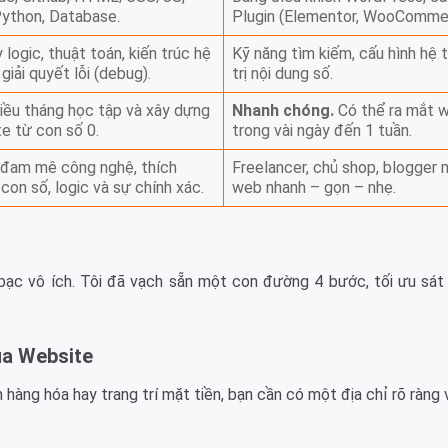
ython, Database.
Plugin (Elementor, WooComme
 logic, thuật toán, kiến trúc hệ
Kỹ năng tìm kiếm, cấu hình hệ 
giải quyết lỗi (debug).
trị nội dung số.
iều tháng học tập và xây dựng
Nhanh chóng.
Có thể ra mắt w
e từ con số 0.
trong vài ngày đến 1 tuần.
 đam mê công nghệ, thích
Freelancer, chủ shop, blogger
con số, logic và sự chính xác.
web nhanh – gọn – nhẹ.
 bạc vô ích. Tôi đã vạch sẵn một con đường 4 bước, tối ưu sát
ủa Website
 hàng hóa hay trang trí mặt tiền, bạn cần có một địa chỉ rõ ràng