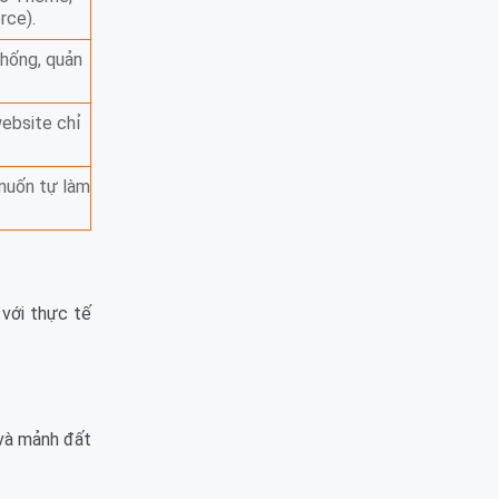
rce).
thống, quản
ebsite chỉ
 muốn tự làm
 với thực tế
 và mảnh đất