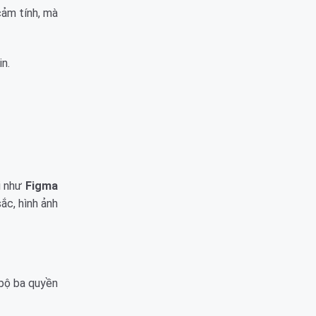
cảm tính, mà
n.
ại như
Figma
ắc, hình ảnh
 bộ ba quyền