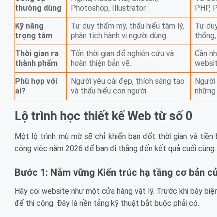
thường dùng
Photoshop, Illustrator.
PHP, P
Kỹ năng
Tư duy thẩm mỹ, thấu hiểu tâm lý,
Tư duy
trọng tâm
phân tích hành vi người dùng.
thống, 
Thời gian ra
Tốn thời gian để nghiên cứu và
Cần nh
thành phẩm
hoàn thiện bản vẽ.
websit
Phù hợp với
Người yêu cái đẹp, thích sáng tạo
Người
ai?
và thấu hiểu con người.
những 
Lộ trình học thiết kế Web từ số 0
Một lộ trình mù mờ sẽ chỉ khiến bạn đốt thời gian và tiền
công việc năm 2026 để bạn đi thẳng đến kết quả cuối cùng.
Bước 1: Nắm vững Kiến trúc hạ tầng cơ bản c
Hãy coi website như một cửa hàng vật lý. Trước khi bày biện
để thi công. Đây là nền tảng kỹ thuật bắt buộc phải có.