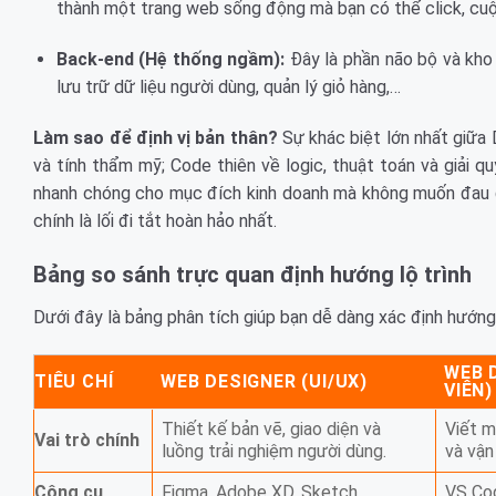
thành một trang web sống động mà bạn có thể click, cuộn
Back-end (Hệ thống ngầm):
Đây là phần não bộ và kho 
lưu trữ dữ liệu người dùng, quản lý giỏ hàng,…
Làm sao để định vị bản thân?
Sự khác biệt lớn nhất giữa 
và tính thẩm mỹ; Code thiên về logic, thuật toán và giải 
nhanh chóng cho mục đích kinh doanh mà không muốn đau đ
chính là lối đi tắt hoàn hảo nhất.
Bảng so sánh trực quan định hướng lộ trình
Dưới đây là bảng phân tích giúp bạn dễ dàng xác định hướng 
WEB 
TIÊU CHÍ
WEB DESIGNER (UI/UX)
VIÊN)
Thiết kế bản vẽ, giao diện và
Viết m
Vai trò chính
luồng trải nghiệm người dùng.
và vận
Công cụ
Figma, Adobe XD, Sketch,
VS Co