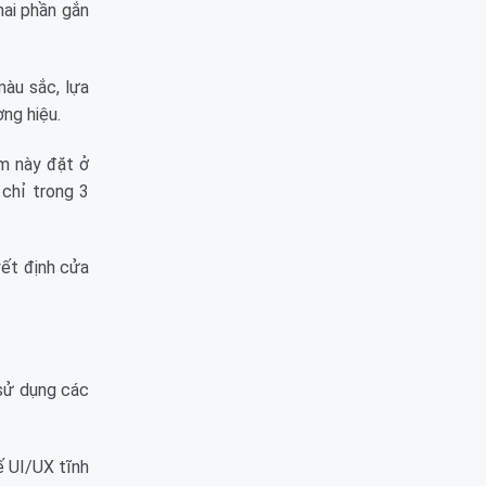
hai phần gắn
màu sắc, lựa
ơng hiệu.
m này đặt ở
chỉ trong 3
yết định cửa
 sử dụng các
ế UI/UX tĩnh