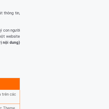
t thông tin,
lý con người
 một website
ị nội dung)
a trên các
ác Theme,