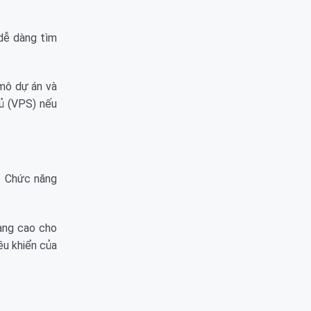
 dễ dàng tìm
 mô dự án và
hủ (VPS) nếu
. Chức năng
hạng cao cho
ều khiển của