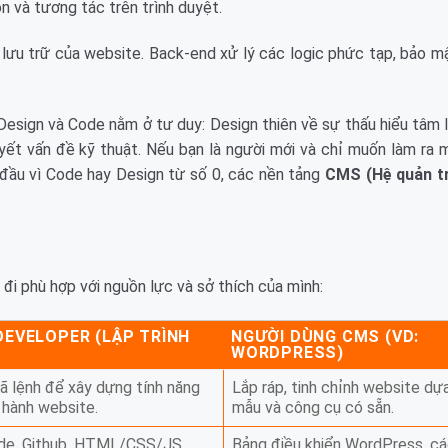
 và tương tác trên trình duyệt.
lưu trữ của website. Back-end xử lý các logic phức tạp, bảo mậ
Design và Code nằm ở tư duy: Design thiên về sự thấu hiểu tâm 
quyết vấn đề kỹ thuật. Nếu bạn là người mới và chỉ muốn làm ra
ầu vì Code hay Design từ số 0, các nền tảng
CMS (Hệ quản tr
đi phù hợp với nguồn lực và sở thích của mình:
DEVELOPER (LẬP TRÌNH
NGƯỜI DÙNG CMS (VD:
WORDPRESS)
ã lệnh để xây dựng tính năng
Lắp ráp, tinh chỉnh website dự
 hành website.
mẫu và công cụ có sẵn.
de, Github, HTML/CSS/JS,
Bảng điều khiển WordPress, c