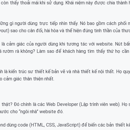
còn thấy thoải mái khi sử dụng. Khái niệm này được chia thành 
ững gì người dùng trực tiếp nhìn thấy. Nó bao gồm cách phối 
yout) sao cho cân đối, hài hòa và thể hiện đúng tinh thần của thư
là cảm giác của người dùng khi tương tác với website. Nút bấ
uá rườm rà không? Làm sao để khách hàng tìm thấy thứ họ cần 
h là kiến trúc sư thiết kế bản vẽ và nhà thiết kế nội thất. Họ qu
 cảm giác thân thiện nhất.
sự thật? Đó chính là các Web Developer (Lập trình viên web). Họ
nước cho “ngôi nhà” website đó.
end dùng code (HTML, CSS, JavaScript) để biến các bản thiết k