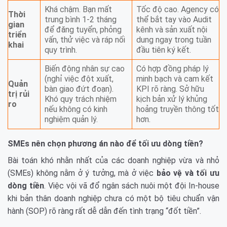
Khá chậm. Bạn mất
Tốc độ cao. Agency có
Thời
trung bình 1-2 tháng
thể bắt tay vào Audit
gian
để đăng tuyển, phỏng
kênh và sản xuất nội
triển
vấn, thử việc và ráp nối
dung ngay trong tuần
khai
quy trình.
đầu tiên ký kết.
Biến động nhân sự cao
Có hợp đồng pháp lý
(nghỉ việc đột xuất,
minh bạch và cam kết
Quản
bàn giao đứt đoạn).
KPI rõ ràng. Sở hữu
trị rủi
Khó quy trách nhiệm
kịch bản xử lý khủng
ro
nếu không có kinh
hoảng truyền thông tốt
nghiệm quản lý.
hơn.
SMEs nên chọn phương án nào để tối ưu dòng tiền?
Bài toán khó nhằn nhất của các doanh nghiệp vừa và nhỏ
(SMEs) không nằm ở ý tưởng, mà ở việc
bảo vệ và tối ưu
dòng tiền
. Việc vội vã đổ ngân sách nuôi một đội In-house
khi bản thân doanh nghiệp chưa có một bộ tiêu chuẩn vận
hành (SOP) rõ ràng rất dễ dẫn đến tình trạng “đốt tiền”.