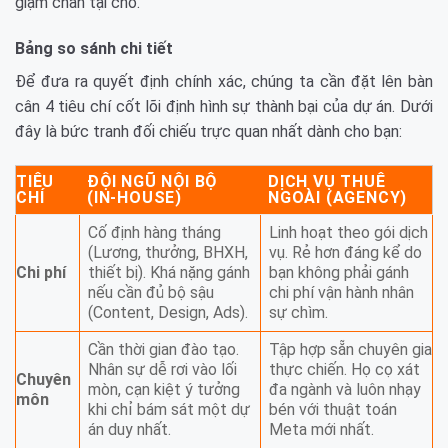
giậm chân tại chỗ.
Bảng so sánh chi tiết
Để đưa ra quyết định chính xác, chúng ta cần đặt lên bàn
cân 4 tiêu chí cốt lõi định hình sự thành bại của dự án. Dưới
đây là bức tranh đối chiếu trực quan nhất dành cho bạn:
TIÊU
ĐỘI NGŨ NỘI BỘ
DỊCH VỤ THUÊ
CHÍ
(IN-HOUSE)
NGOÀI (AGENCY)
Cố định hàng tháng
Linh hoạt theo gói dịch
(Lương, thưởng, BHXH,
vụ. Rẻ hơn đáng kể do
Chi phí
thiết bị). Khá nặng gánh
bạn không phải gánh
nếu cần đủ bộ sậu
chi phí vận hành nhân
(Content, Design, Ads).
sự chìm.
Cần thời gian đào tạo.
Tập hợp sẵn chuyên gia
Nhân sự dễ rơi vào lối
thực chiến. Họ cọ xát
Chuyên
mòn, cạn kiệt ý tưởng
đa ngành và luôn nhạy
môn
khi chỉ bám sát một dự
bén với thuật toán
án duy nhất.
Meta mới nhất.