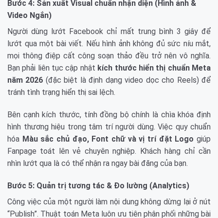
Bước 4: Sản xuất Visual chuẩn nhận diện (Hình ảnh &
Video Ngắn)
Người dùng lướt Facebook chỉ mất trung bình 3 giây để
lướt qua một bài viết. Nếu hình ảnh không đủ sức níu mắt,
mọi thông điệp cất công soạn thảo đều trở nên vô nghĩa.
Bạn phải liên tục cập nhật
kích thước hiển thị chuẩn Meta
năm 2026
(đặc biệt là định dạng video dọc cho Reels) để
tránh tình trạng hiển thị sai lệch.
Bên cạnh kích thước, tính đồng bộ chính là chìa khóa định
hình thương hiệu trong tâm trí người dùng. Việc quy chuẩn
hóa
Màu sắc chủ đạo, Font chữ và vị trí đặt Logo
giúp
Fanpage toát lên vẻ chuyên nghiệp. Khách hàng chỉ cần
nhìn lướt qua là có thể nhận ra ngay bài đăng của bạn.
Bước 5: Quản trị tương tác & Đo lường (Analytics)
Công việc của một người làm nội dung không dừng lại ở nút
“Publish”. Thuật toán Meta luôn ưu tiên phân phối những bài