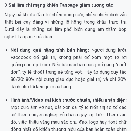
3 Sai lầm chí mạng khiến Fanpage giảm tương tác
Ngay cả khi đã đầu tư nhiều công sức, nhiều chiến dịch vẫn
thất bại cay đắng vì những lỗ hổng trong khâu thực thi.
Dưới đây là những sai lầm phổ biến đang âm thầm bóp
nghẹt Fanpage của bạn:
Nội dung quá nặng tính bán hàng:
Người dùng lướt
Facebook để giải trí, không phải để xem một tờ rơi
quảng cáo ép buộc. Nếu bài nào bạn cũng cố gắng “chốt
đơn”, tỷ lệ thoát trang sẽ tăng vọt. Hãy áp dụng quy tắc
80/20: 80% nội dung giáo dục hoặc giải trí, và chỉ 20%
dành cho lời kêu gọi mua hàng.
Hình ảnh/Video sai kích thước chuẩn, thiếu nhận diện:
Một bức ảnh vỡ nét, cắt xén sai tỷ lệ hiển thị sẽ tố cáo
sự thiếu chuyên nghiệp của bạn ngay lập tức. Thêm vào
đó, việc thiếu vắng màu sắc chủ đạo, logo hay font chữ
đồng nhất sẽ khiến thương hiệu của bạn hoàn toàn chìm