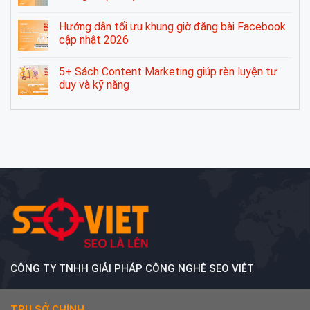
Hướng dẫn tối ưu khung giờ đăng bài Facebook
cập nhật 2026
5+ Sách Content Marketing giúp rèn luyện tư
duy và kỹ năng
CÔNG TY TNHH GIẢI PHÁP CÔNG NGHỆ SEO VIỆT
TRỤ SỞ CHÍNH