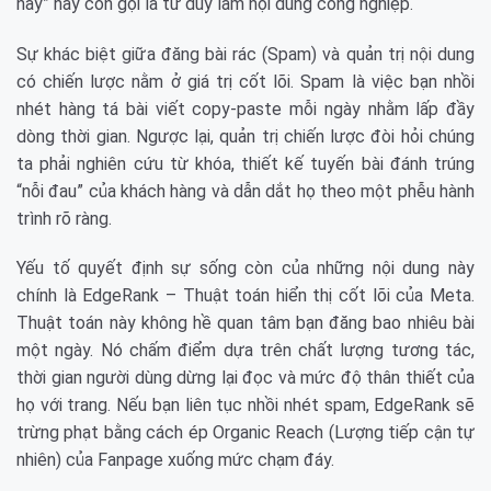
nấy” hay còn gọi là tư duy làm nội dung công nghiệp.
Sự khác biệt giữa đăng bài rác (Spam) và quản trị nội dung
có chiến lược nằm ở giá trị cốt lõi. Spam là việc bạn nhồi
nhét hàng tá bài viết copy-paste mỗi ngày nhằm lấp đầy
dòng thời gian. Ngược lại, quản trị chiến lược đòi hỏi chúng
ta phải nghiên cứu từ khóa, thiết kế tuyến bài đánh trúng
“nỗi đau” của khách hàng và dẫn dắt họ theo một phễu hành
trình rõ ràng.
Yếu tố quyết định sự sống còn của những nội dung này
chính là EdgeRank – Thuật toán hiển thị cốt lõi của Meta.
Thuật toán này không hề quan tâm bạn đăng bao nhiêu bài
một ngày. Nó chấm điểm dựa trên chất lượng tương tác,
thời gian người dùng dừng lại đọc và mức độ thân thiết của
họ với trang. Nếu bạn liên tục nhồi nhét spam, EdgeRank sẽ
trừng phạt bằng cách ép Organic Reach (Lượng tiếp cận tự
nhiên) của Fanpage xuống mức chạm đáy.