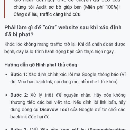
chúng tôi Audit sơ bộ giúp bạn (Miễn phí 100%)!
Càng để lâu, traffic càng khó cứu.
Phải làm gì để “cứu” website sau khi xác định
đã bị phạt?
Khóc lóc không mang traffic trở lại. Khi đã chẩn đoán được
bệnh, đây là lộ trình hành động bạn cần thực hiện ngay.
Hướng dẫn gỡ Hình phạt thủ công
Bước 1:
Xác định chính xác lỗi mà Google thông báo (Ví
dụ: Mua bán backlink, nội dung rác, nhồi nhét từ khóa).
Bước 2:
Xử lý triệt để nguyên nhân. Hãy xóa không
thương tiếc các bài viết rác. Nếu dính lỗi link bẩn, hãy
dùng công cụ
Disavow Tool
của Google để từ chối các
backlink độc hại đó.
Bước 3:
Viết
Yêu cầu xem xét lại (Reconsideration