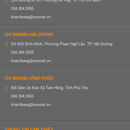
114 Đường số 10, Phường Gò Vấp, TP. Hồ Chí Minh
034.304.5555
khachhang@seoviet.vn
CHI NHÁNH HẢI DƯƠNG
Số 4/62 Bình Minh, Phường Phạm Ngũ Lão, TP. Hải Dương
034.304.5555
khachhang@seoviet.vn
CHI NHÁNH VĨNH PHÚC
Đối Diện Ủy Ban Xã Tam Hồng, Tỉnh Phú Thọ
034.304.5555
khachhang@seoviet.vn
THÔNG TIN CẦN THIẾT