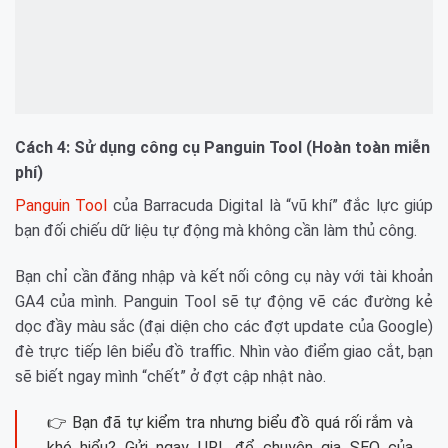
Cách 4: Sử dụng công cụ Panguin Tool (Hoàn toàn miễn
phí)
Panguin Tool
của Barracuda Digital là “vũ khí” đắc lực giúp
bạn đối chiếu dữ liệu tự động mà không cần làm thủ công.
Bạn chỉ cần đăng nhập và kết nối công cụ này với tài khoản
GA4 của mình. Panguin Tool sẽ tự động vẽ các đường kẻ
dọc đầy màu sắc (đại diện cho các đợt update của Google)
đè trực tiếp lên biểu đồ traffic. Nhìn vào điểm giao cắt, bạn
sẽ biết ngay mình “chết” ở đợt cập nhật nào.
👉 Bạn đã tự kiểm tra nhưng biểu đồ quá rối rắm và
khó hiểu? Gửi ngay URL để chuyên gia SEO của