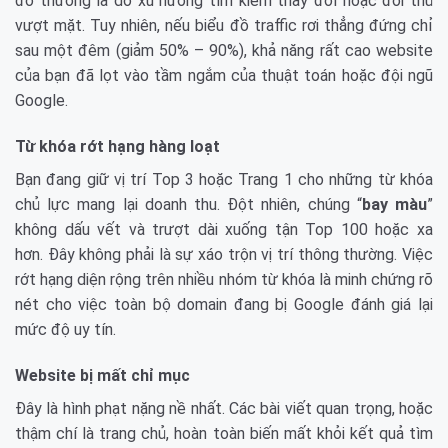
đó thường là do xu hướng tìm kiếm thay đổi hoặc đối thủ
vượt mặt. Tuy nhiên, nếu biểu đồ traffic rơi thẳng đứng chỉ
sau một đêm (giảm 50% – 90%), khả năng rất cao website
của bạn đã lọt vào tầm ngắm của thuật toán hoặc đội ngũ
Google.
Từ khóa rớt hạng hàng loạt
Bạn đang giữ vị trí Top 3 hoặc Trang 1 cho những từ khóa
chủ lực mang lại doanh thu. Đột nhiên, chúng “
bay màu
”
không dấu vết và trượt dài xuống tận Top 100 hoặc xa
hơn. Đây không phải là sự xáo trộn vị trí thông thường. Việc
rớt hạng diện rộng trên nhiều nhóm từ khóa là minh chứng rõ
nét cho việc toàn bộ domain đang bị Google đánh giá lại
mức độ uy tín.
Website bị mất chỉ mục
Đây là hình phạt nặng nề nhất. Các bài viết quan trọng, hoặc
thậm chí là trang chủ, hoàn toàn biến mất khỏi kết quả tìm