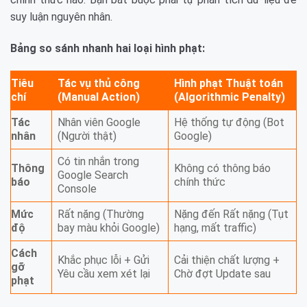
suy luận nguyên nhân.
Bảng so sánh nhanh hai loại hình phạt:
Tiêu
Tác vụ thủ công
Hình phạt Thuật toán
chí
(Manual Action)
(Algorithmic Penalty)
Tác
Nhân viên Google
Hệ thống tự động (Bot
nhân
(Người thật)
Google)
Có tin nhắn trong
Thông
Không có thông báo
Google Search
báo
chính thức
Console
Mức
Rất nặng (Thường
Nặng đến Rất nặng (Tụt
độ
bay màu khỏi Google)
hạng, mất traffic)
Cách
Khắc phục lỗi + Gửi
Cải thiện chất lượng +
gỡ
Yêu cầu xem xét lại
Chờ đợt Update sau
phạt