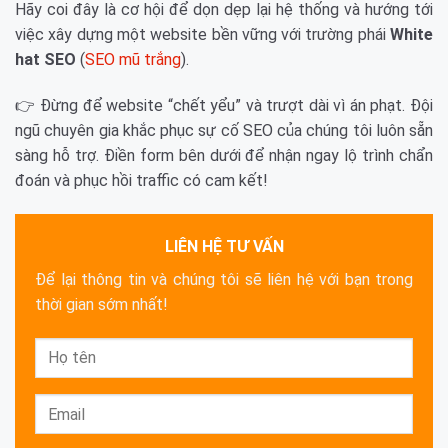
Hãy coi đây là cơ hội để dọn dẹp lại hệ thống và hướng tới
việc xây dựng một website bền vững với trường phái
White
hat SEO
(
SEO mũ trắng
).
👉 Đừng để website “chết yểu” và trượt dài vì án phạt. Đội
ngũ chuyên gia khắc phục sự cố SEO của chúng tôi luôn sẵn
sàng hỗ trợ. Điền form bên dưới để nhận ngay lộ trình chẩn
đoán và phục hồi traffic có cam kết!
LIÊN HỆ TƯ VẤN
Để lại thông tin và chúng tôi sẽ liên hệ với bạn trong
thời gian sớm nhất!