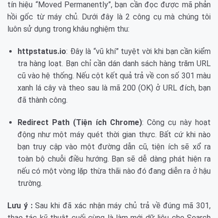
tín hiệu “Moved Permanently”, bạn cần đọc được mã phản
hồi gốc từ máy chủ. Dưới đây là 2 công cụ mà chúng tôi
luôn sử dụng trong khâu nghiệm thu:
httpstatus.io
: Đây là “vũ khí” tuyệt vời khi bạn cần kiểm
tra hàng loạt. Bạn chỉ cần dán danh sách hàng trăm URL
cũ vào hệ thống. Nếu cột kết quả trả về con số 301 màu
xanh lá cây và theo sau là mã 200 (OK) ở URL đích, bạn
đã thành công.
Redirect Path (Tiện ích Chrome)
: Công cụ này hoạt
động như một máy quét thời gian thực. Bất cứ khi nào
bạn truy cập vào một đường dẫn cũ, tiện ích sẽ xổ ra
toàn bộ chuỗi điều hướng. Bạn sẽ dễ dàng phát hiện ra
nếu có một vòng lặp thừa thãi nào đó đang diễn ra ở hậu
trường.
Lưu ý :
Sau khi đã xác nhận máy chủ trả về đúng mã 301,
thao tác kỹ thuật cuối cùng là làm mới dữ liệu cho Search