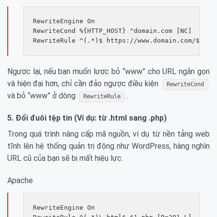
RewriteEngine On

RewriteCond %{HTTP_HOST} ^domain.com [NC]

Ngược lại, nếu bạn muốn lược bỏ “www” cho URL ngắn gọn
và hiện đại hơn, chỉ cần đảo ngược điều kiện
RewriteCond
và bỏ “www” ở dòng
.
RewriteRule
5. Đổi đuôi tệp tin (Ví dụ: từ .html sang .php)
Trong quá trình nâng cấp mã nguồn, ví dụ từ nền tảng web
tĩnh lên hệ thống quản trị động như WordPress, hàng nghìn
URL cũ của bạn sẽ bị mất hiệu lực.
Apache
RewriteEngine On
