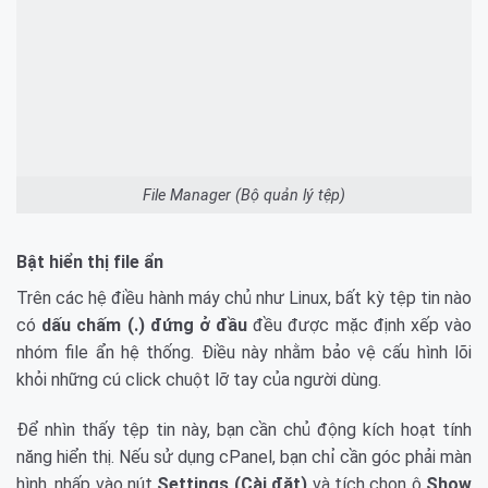
File Manager (Bộ quản lý tệp)
Bật hiển thị file ẩn
Trên các hệ điều hành máy chủ như Linux, bất kỳ tệp tin nào
có
dấu chấm (.) đứng ở đầu
đều được mặc định xếp vào
nhóm file ẩn hệ thống. Điều này nhằm bảo vệ cấu hình lõi
khỏi những cú click chuột lỡ tay của người dùng.
Để nhìn thấy tệp tin này, bạn cần chủ động kích hoạt tính
năng hiển thị. Nếu sử dụng cPanel, bạn chỉ cần góc phải màn
hình, nhấp vào nút
Settings (Cài đặt)
và tích chọn ô
Show