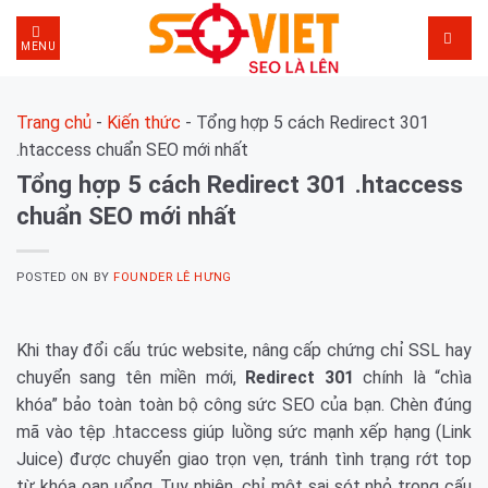
Skip
to
MENU
content
Trang chủ
-
Kiến thức
-
Tổng hợp 5 cách Redirect 301
.htaccess chuẩn SEO mới nhất
Tổng hợp 5 cách Redirect 301 .htaccess
chuẩn SEO mới nhất
POSTED ON
BY
FOUNDER LÊ HƯNG
Khi thay đổi cấu trúc website, nâng cấp chứng chỉ SSL hay
chuyển sang tên miền mới,
Redirect 301
chính là “chìa
khóa” bảo toàn toàn bộ công sức SEO của bạn. Chèn đúng
mã vào tệp .htaccess giúp luồng sức mạnh xếp hạng (Link
Juice) được chuyển giao trọn vẹn, tránh tình trạng rớt top
từ khóa oan uổng. Tuy nhiên, chỉ một sai sót nhỏ trong cấu