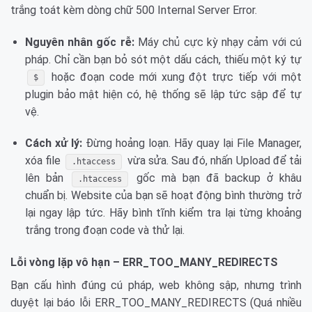
trắng toát kèm dòng chữ 500 Internal Server Error.
Nguyên nhân gốc rễ:
Máy chủ cực kỳ nhạy cảm với cú
pháp. Chỉ cần bạn bỏ sót một dấu cách, thiếu một ký tự
hoặc đoạn code mới xung đột trực tiếp với một
$
plugin bảo mật hiện có, hệ thống sẽ lập tức sập để tự
vệ.
Cách xử lý:
Đừng hoảng loạn. Hãy quay lại File Manager,
xóa file
vừa sửa. Sau đó, nhấn Upload để tải
.htaccess
lên bản
gốc mà bạn đã backup ở khâu
.htaccess
chuẩn bị. Website của bạn sẽ hoạt động bình thường trở
lại ngay lập tức. Hãy bình tĩnh kiểm tra lại từng khoảng
trắng trong đoạn code và thử lại.
Lỗi vòng lặp vô hạn – ERR_TOO_MANY_REDIRECTS
Bạn cấu hình đúng cú pháp, web không sập, nhưng trình
duyệt lại báo lỗi ERR_TOO_MANY_REDIRECTS (Quá nhiều