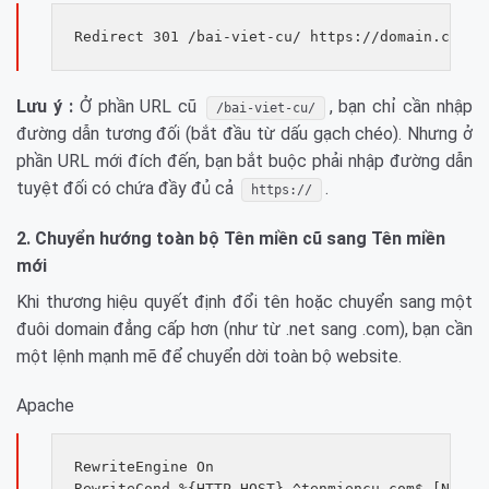
Lưu ý :
Ở phần URL cũ
, bạn chỉ cần nhập
/bai-viet-cu/
đường dẫn tương đối (bắt đầu từ dấu gạch chéo). Nhưng ở
phần URL mới đích đến, bạn bắt buộc phải nhập đường dẫn
tuyệt đối có chứa đầy đủ cả
.
https://
2. Chuyển hướng toàn bộ Tên miền cũ sang Tên miền
mới
Khi thương hiệu quyết định đổi tên hoặc chuyển sang một
đuôi domain đẳng cấp hơn (như từ .net sang .com), bạn cần
một lệnh mạnh mẽ để chuyển dời toàn bộ website.
Apache
RewriteEngine On

RewriteCond %{HTTP_HOST} ^tenmiencu.com$ [NC,OR]