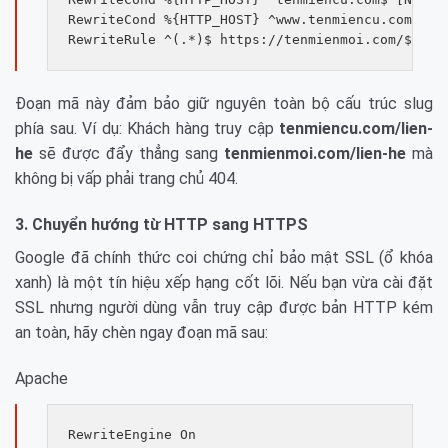
RewriteCond %{HTTP_HOST} ^www.tenmiencu.com$ [NC
Đoạn mã này đảm bảo giữ nguyên toàn bộ cấu trúc slug
phía sau. Ví dụ: Khách hàng truy cập
tenmiencu.com/lien-
he
sẽ được đẩy thẳng sang
tenmienmoi.com/lien-he
mà
không bị vấp phải trang chủ 404.
3. Chuyển hướng từ HTTP sang HTTPS
Google đã chính thức coi chứng chỉ bảo mật SSL (ổ khóa
xanh) là một tín hiệu xếp hạng cốt lõi. Nếu bạn vừa cài đặt
SSL nhưng người dùng vẫn truy cập được bản HTTP kém
an toàn, hãy chèn ngay đoạn mã sau:
Apache
RewriteEngine On
