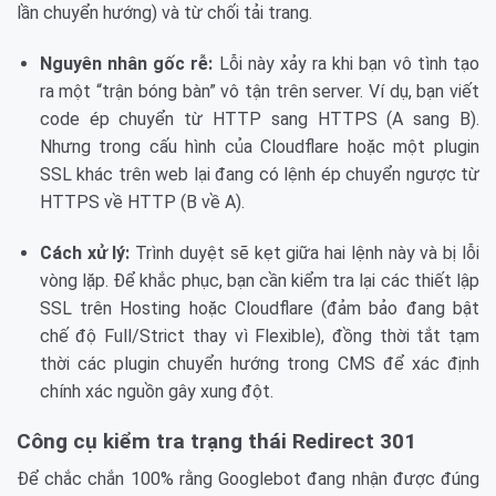
lần chuyển hướng) và từ chối tải trang.
Nguyên nhân gốc rễ:
Lỗi này xảy ra khi bạn vô tình tạo
ra một “trận bóng bàn” vô tận trên server. Ví dụ, bạn viết
code ép chuyển từ HTTP sang HTTPS (A sang B).
Nhưng trong cấu hình của Cloudflare hoặc một plugin
SSL khác trên web lại đang có lệnh ép chuyển ngược từ
HTTPS về HTTP (B về A).
Cách xử lý:
Trình duyệt sẽ kẹt giữa hai lệnh này và bị lỗi
vòng lặp. Để khắc phục, bạn cần kiểm tra lại các thiết lập
SSL trên Hosting hoặc Cloudflare (đảm bảo đang bật
chế độ Full/Strict thay vì Flexible), đồng thời tắt tạm
thời các plugin chuyển hướng trong CMS để xác định
chính xác nguồn gây xung đột.
Công cụ kiểm tra trạng thái Redirect 301
Để chắc chắn 100% rằng Googlebot đang nhận được đúng