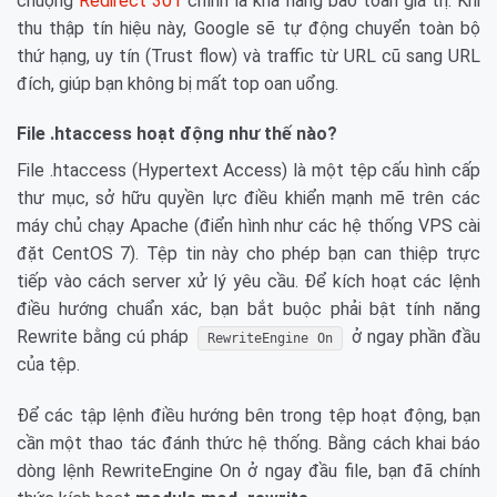
chuộng
Redirect 301
chính là khả năng bảo toàn giá trị. Khi
thu thập tín hiệu này, Google sẽ tự động chuyển toàn bộ
thứ hạng, uy tín (Trust flow) và traffic từ URL cũ sang URL
đích, giúp bạn không bị mất top oan uổng.
File .htaccess hoạt động như thế nào?
File .htaccess (Hypertext Access) là một tệp cấu hình cấp
thư mục, sở hữu quyền lực điều khiển mạnh mẽ trên các
máy chủ chạy Apache (điển hình như các hệ thống VPS cài
đặt CentOS 7). Tệp tin này cho phép bạn can thiệp trực
tiếp vào cách server xử lý yêu cầu. Để kích hoạt các lệnh
điều hướng chuẩn xác, bạn bắt buộc phải bật tính năng
Rewrite bằng cú pháp
ở ngay phần đầu
RewriteEngine On
của tệp.
Để các tập lệnh điều hướng bên trong tệp hoạt động, bạn
cần một thao tác đánh thức hệ thống. Bằng cách khai báo
dòng lệnh RewriteEngine On ở ngay đầu file, bạn đã chính