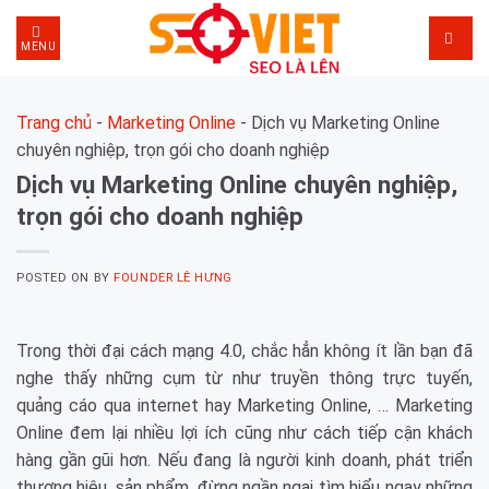
Skip
to
MENU
content
Trang chủ
-
Marketing Online
-
Dịch vụ Marketing Online
chuyên nghiệp, trọn gói cho doanh nghiệp
Dịch vụ Marketing Online chuyên nghiệp,
trọn gói cho doanh nghiệp
POSTED ON
BY
FOUNDER LÊ HƯNG
Trong thời đại cách mạng 4.0, chắc hẳn không ít lần bạn đã
nghe thấy những cụm từ như truyền thông trực tuyến,
quảng cáo qua internet hay Marketing Online, … Marketing
Online đem lại nhiều lợi ích cũng như cách tiếp cận khách
hàng gần gũi hơn. Nếu đang là người kinh doanh, phát triển
thương hiệu, sản phẩm, đừng ngần ngại tìm hiểu ngay những