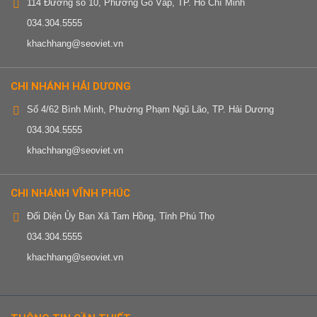
114 Đường số 10, Phường Gò Vấp, TP. Hồ Chí Minh
034.304.5555
khachhang@seoviet.vn
CHI NHÁNH HẢI DƯƠNG
Số 4/62 Bình Minh, Phường Phạm Ngũ Lão, TP. Hải Dương
034.304.5555
khachhang@seoviet.vn
CHI NHÁNH VĨNH PHÚC
Đối Diện Ủy Ban Xã Tam Hồng, Tỉnh Phú Thọ
034.304.5555
khachhang@seoviet.vn