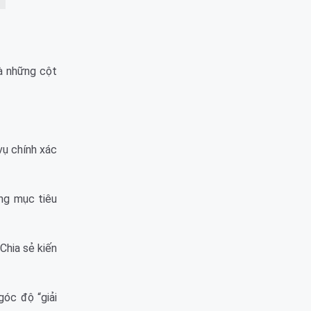
là những cột
vụ chính xác
àng mục tiêu
Chia sẻ kiến
óc độ “giải