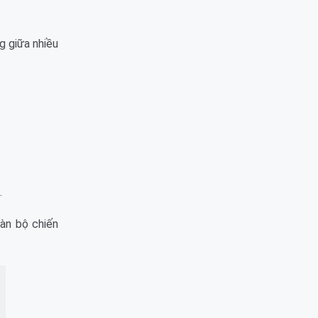
g giữa nhiều
.
oàn bộ chiến