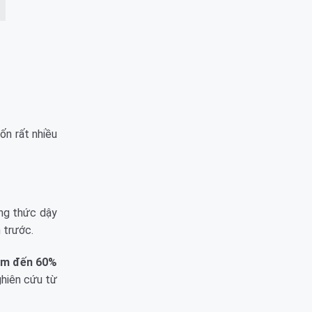
ốn rất nhiều
áng thức dậy
 trước.
iệm đến 60%
ghiên cứu từ