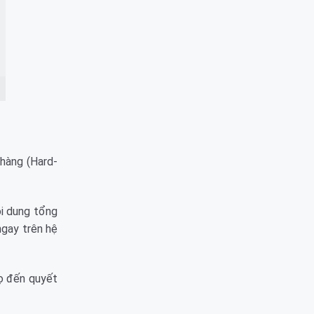
 hàng (Hard-
i dung tổng
ngay trên hệ
họ đến quyết