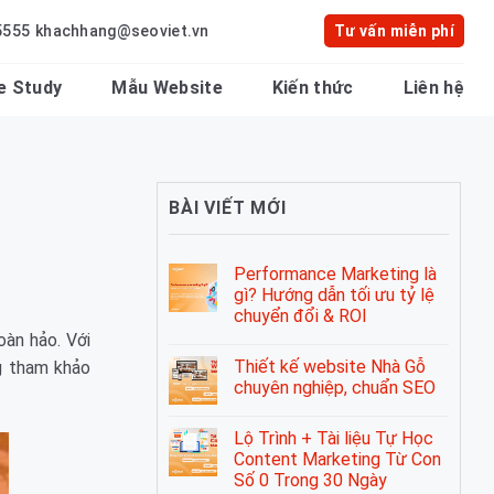
5555
khachhang@seoviet.vn
Tư vấn miễn phí
e Study
Mẫu Website
Kiến thức
Liên hệ
BÀI VIẾT MỚI
Performance Marketing là
gì? Hướng dẫn tối ưu tỷ lệ
chuyển đổi & ROI
oàn hảo. Với
Thiết kế website Nhà Gỗ
g tham khảo
chuyên nghiệp, chuẩn SEO
Lộ Trình + Tài liệu Tự Học
Content Marketing Từ Con
Số 0 Trong 30 Ngày