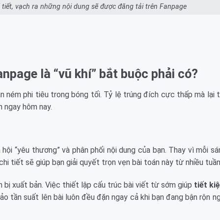
 tiết, vạch ra những nội dung sẽ được đăng tải trên Fanpage
npage là “vũ khí” bắt buộc phải có?
ném phi tiêu trong bóng tối. Tỷ lệ trúng đích cực thấp mà lại t
h ngay hôm nay.
 hội “yêu thương” và phân phối nội dung của bạn. Thay vì mỗi s
hi tiết sẽ giúp bạn giải quyết trọn vẹn bài toán này từ nhiều tuần
 bị xuất bản. Việc thiết lập cấu trúc bài viết từ sớm giúp
tiết k
o tần suất lên bài luôn đều đặn ngay cả khi bạn đang bận rộn n