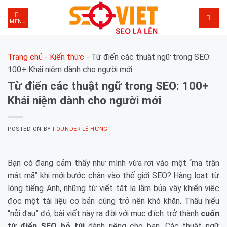
Skip
to
MENU
content
Trang chủ
-
Kiến thức
-
Từ điển các thuật ngữ trong SEO:
100+ Khái niệm dành cho người mới
Từ điển các thuật ngữ trong SEO: 100+
Khái niệm dành cho người mới
POSTED ON
BY
FOUNDER LÊ HƯNG
Bạn có đang cảm thấy như mình vừa rơi vào một “ma trận
mật mã” khi mới bước chân vào thế giới SEO? Hàng loạt từ
lóng tiếng Anh, những từ viết tắt lạ lẫm bủa vây khiến việc
đọc một tài liệu cơ bản cũng trở nên khó khăn. Thấu hiểu
“nỗi đau” đó, bài viết này ra đời với mục đích trở thành
cuốn
từ điển SEO bỏ túi
dành riêng cho bạn. Các thuật ngữ