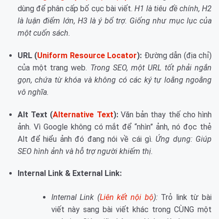
dùng để phân cấp bố cục bài viết.
H1 là tiêu đề chính, H2
là luận điểm lớn, H3 là ý bổ trợ. Giống như mục lục của
một cuốn sách.
URL (
Uniform Resource Locator
):
Đường dẫn (địa chỉ)
của một trang web.
Trong SEO, một URL tốt phải ngắn
gọn, chứa từ khóa và không có các ký tự loằng ngoằng
vô nghĩa.
Alt Text (
Alternative Text
):
Văn bản thay thế cho hình
ảnh. Vì Google không có mắt để “nhìn” ảnh, nó đọc thẻ
Alt để hiểu ảnh đó đang nói về cái gì.
Ứng dụng: Giúp
SEO hình ảnh và hỗ trợ người khiếm thị.
Internal Link & External Link:
Internal Link (
Liên kết nội bộ
):
Trỏ link từ bài
viết này sang bài viết khác trong CÙNG một