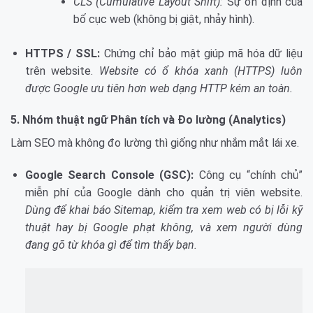
CLS (Cumulative Layout Shift):
Sự ổn định của
bố cục web (không bị giật, nhảy hình).
HTTPS / SSL:
Chứng chỉ bảo mật giúp mã hóa dữ liệu
trên website.
Website có ổ khóa xanh (HTTPS) luôn
được Google ưu tiên hơn web dạng HTTP kém an toàn.
5. Nhóm thuật ngữ Phân tích và Đo lường (Analytics)
Làm SEO mà không đo lường thì giống như nhắm mắt lái xe.
Google Search Console (GSC):
Công cụ “chính chủ”
miễn phí của Google dành cho quản trị viên website.
Dùng để khai báo Sitemap, kiểm tra xem web có bị lỗi kỹ
thuật hay bị Google phạt không, và xem người dùng
đang gõ từ khóa gì để tìm thấy bạn.