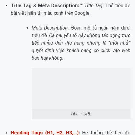
Title Tag & Meta Description:
*
Title Tag:
Thẻ tiêu đề
bài viết hiển thị màu xanh trên Google.
Meta Description:
Đoạn mô tả ngắn nằm dưới
tiêu đề.
Cả hai yếu tố này không tác động trực
tiếp nhiều đến thứ hạng nhưng là “mồi nhử”
quyết định việc khách hàng có click vào web
bạn hay không.
Title – URL
Heading Tags (H1, H2, H3,…)
:
Hệ thống thẻ tiêu đề