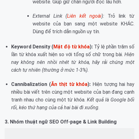
website. Giúp giữ chân người đọc lâu hơn.
External Link (
Liên kết ngoài
):
Trỏ link từ
website của bạn sang một website KHÁC.
Dùng để trích dẫn nguồn uy tín.
Keyword Density (
Mật độ từ khóa
):
Tỷ lệ phần trăm số
lần từ khóa xuất hiện so với tổng số chữ trong bài.
Hiện
nay không nên nhồi nhét từ khóa, hãy rải chúng một
cách tự nhiên (thường ở mức 1-3%).
Cannibalization (
Ăn thịt từ khóa
):
Hiện tượng hai hay
nhiều bài viết trên cùng một website của bạn đang cạnh
tranh nhau cho cùng một từ khóa.
Kết quả là Google bối
rối, kéo thứ hạng của cả hai bài đi xuống.
3. Nhóm thuật ngữ SEO Off-page & Link Building