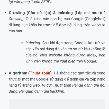
lọt vào trang 1 của SERPs.
Crawling (Cào dữ liệu) & Indexing (Lập chỉ mục):
*
Crawling:
Quá trình các con bọ của Google (Googlebot)
đi lùng sục khắp internet để đọc nội dung trên website
của bạn.
Indexing:
Sau khi đọc xong, Google lưu trữ và
sắp xếp nội dung đó vào cơ sở dữ liệu khổng lồ
của nó.
Nếu website không được Index, bạn
vĩnh viễn không thể xuất hiện trên Google.
Algorithm (
Thuật toán
):
Hệ thống các quy tắc và công
thức bí mật mà Google sử dụng để đánh giá và xếp hạng
hàng tỷ trang web.
Ví dụ: Thuật toán Panda đánh giá nội
dung, Penguin đánh giá backlink.