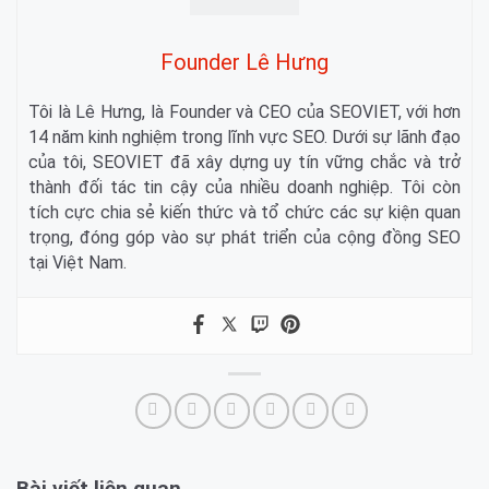
Founder Lê Hưng
Tôi là Lê Hưng, là Founder và CEO của SEOVIET, với hơn
14 năm kinh nghiệm trong lĩnh vực SEO. Dưới sự lãnh đạo
của tôi, SEOVIET đã xây dựng uy tín vững chắc và trở
thành đối tác tin cậy của nhiều doanh nghiệp. Tôi còn
tích cực chia sẻ kiến thức và tổ chức các sự kiện quan
trọng, đóng góp vào sự phát triển của cộng đồng SEO
tại Việt Nam.
Bài viết liên quan