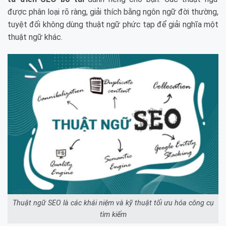
được phân loại rõ ràng, giải thích bằng ngôn ngữ đời thường,
tuyệt đối không dùng thuật ngữ phức tạp để giải nghĩa một
thuật ngữ khác.
Thuật ngữ SEO là các khái niệm và kỹ thuật tối ưu hóa công cụ
tìm kiếm